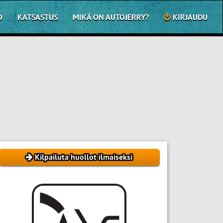
O
KATSASTUS
MIKÄ ON AUTOJERRY?
KIRJAUDU
Kilpailuta huollot ilmaiseksi