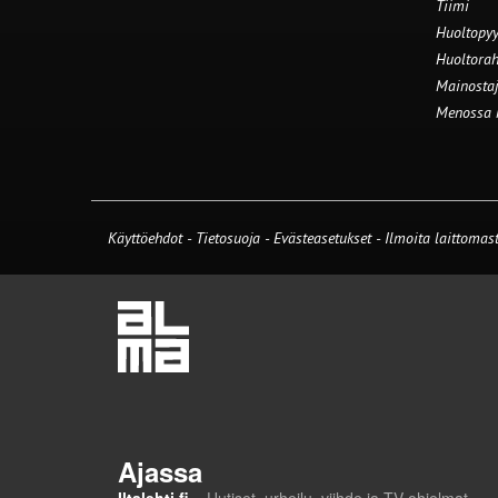
Tiimi
Huoltopyy
Huoltorah
Mainostaj
Menossa
Käyttöehdot
-
Tietosuoja
-
Evästeasetukset
-
Ilmoita laittomast