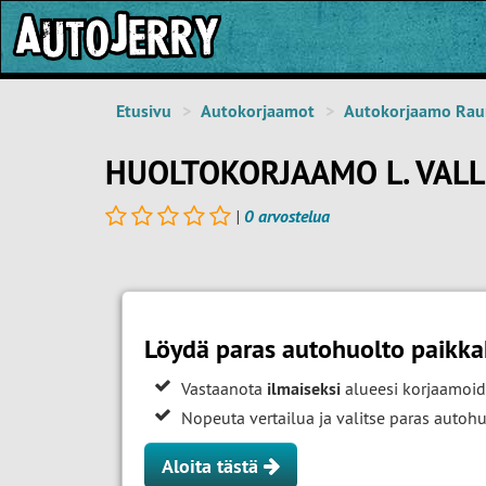
Etusivu
Autokorjaamot
Autokorjaamo Ra
HUOLTOKORJAAMO L. VALL
|
0 arvostelua
Löydä paras autohuolto paikk
Vastaanota
ilmaiseksi
alueesi korjaamoid
Nopeuta vertailua ja valitse paras auto
Aloita tästä