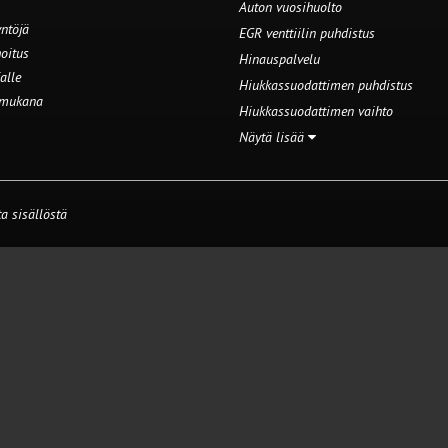
Auton vuosihuolto
ntöjä
EGR venttiilin puhdistus
oitus
Hinauspalvelu
alle
Hiukkassuodattimen puhdistus
 mukana
Hiukkassuodattimen vaihto
Näytä lisää
a sisällöstä