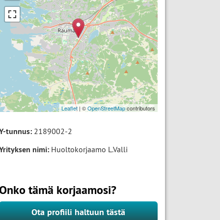
Leaflet
| ©
OpenStreetMap
contributors
Y-tunnus:
2189002-2
Yrityksen nimi:
Huoltokorjaamo L.Valli
Onko tämä korjaamosi?
Ota profiili haltuun tästä