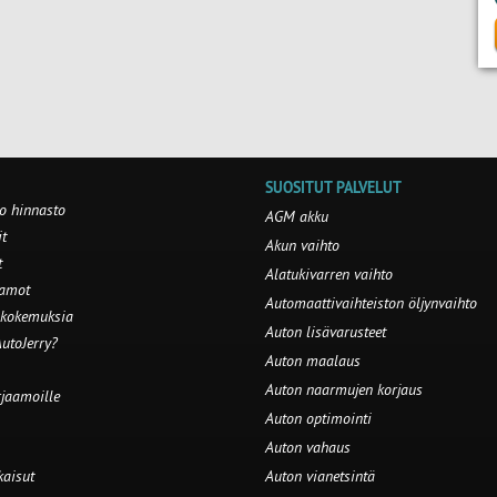
SUOSITUT PALVELUT
o hinnasto
AGM akku
t
Akun vaihto
t
Alatukivarren vaihto
aamot
Automaattivaihteiston öljynvaihto
 kokemuksia
Auton lisävarusteet
utoJerry?
Auton maalaus
Auton naarmujen korjaus
rjaamoille
Auton optimointi
Auton vahaus
kaisut
Auton vianetsintä