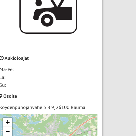
Aukioloajat
Ma-Pe:
La:
Su:
Osoite
Köydenpunojanvahe 3 B 9
,
26100
Rauma
+
−