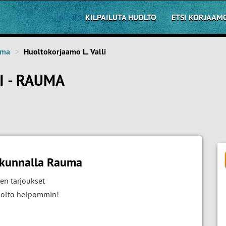
KILPAILUTA HUOLTO
ETSI KORJAAM
uma
Huoltokorjaamo L. Valli
I - RAUMA
akunnalla Rauma
en tarjoukset
huolto helpommin!