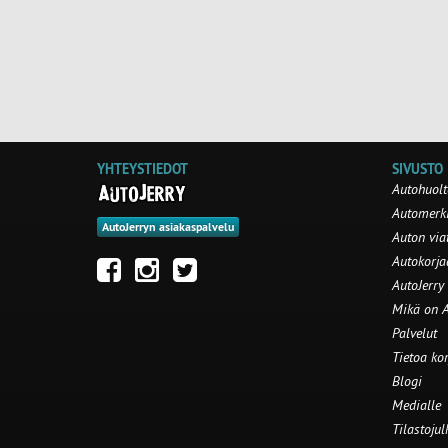
YHTEYSTIEDOT
SIVUSTO
Autohuolt
Automerki
AutoJerryn asiakaspalvelu
Auton via
Autokorj
AutoJerry
Mikä on A
Palvelut
Tietoa ko
Blogi
Medialle
Tilastojul