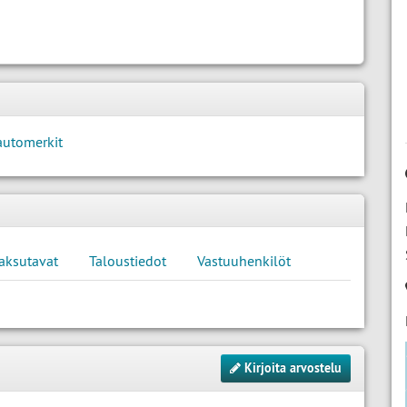
automerkit
aksutavat
Taloustiedot
Vastuuhenkilöt
Kirjoita arvostelu