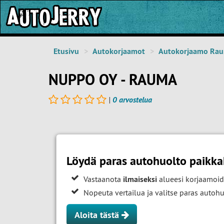
Etusivu
Autokorjaamot
Autokorjaamo Ra
NUPPO OY - RAUMA
|
0 arvostelua
Löydä paras autohuolto paikk
Vastaanota
ilmaiseksi
alueesi korjaamoid
Nopeuta vertailua ja valitse paras auto
Aloita tästä