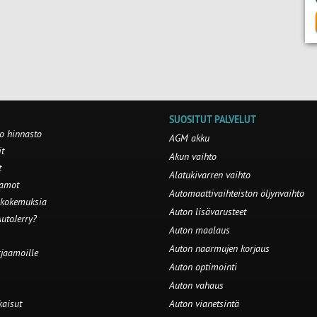
SUOSITUT PALVELUT
o hinnasto
AGM akku
t
Akun vaihto
t
Alatukivarren vaihto
aamot
Automaattivaihteiston öljynvaihto
 kokemuksia
Auton lisävarusteet
utoJerry?
Auton maalaus
Auton naarmujen korjaus
rjaamoille
Auton optimointi
Auton vahaus
kaisut
Auton vianetsintä