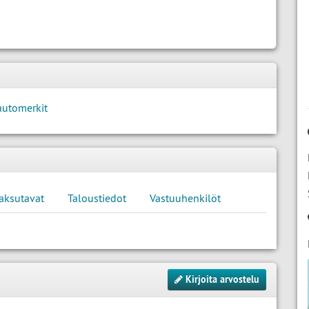
automerkit
aksutavat
Taloustiedot
Vastuuhenkilöt
Kirjoita arvostelu