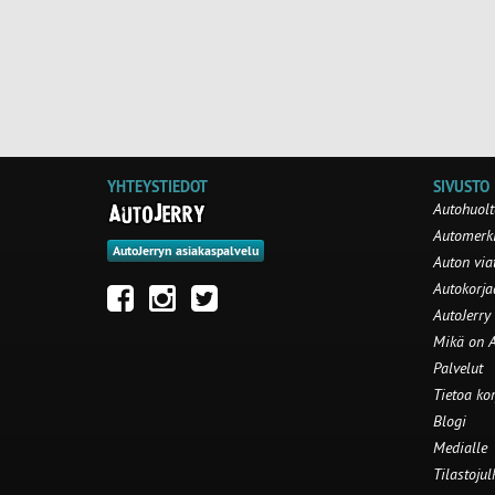
YHTEYSTIEDOT
SIVUSTO
Autohuolt
Automerki
AutoJerryn asiakaspalvelu
Auton via
Autokorj
AutoJerry
Mikä on A
Palvelut
Tietoa ko
Blogi
Medialle
Tilastojul