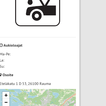
Aukioloajat
Ma-Pe:
La:
Su:
Osoite
Eteläkatu 1 D 53
,
26100
Rauma
+
−