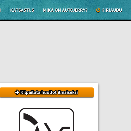
O
KATSASTUS
MIKÄ ON AUTOJERRY?
KIRJAUDU
Kilpailuta huollot ilmaiseksi