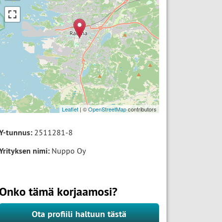
Leaflet
| ©
OpenStreetMap
contributors
Y-tunnus:
2511281-8
Yrityksen nimi:
Nuppo Oy
Onko tämä korjaamosi?
Ota profiili haltuun tästä