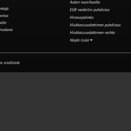
Auton vuosihuolto
ntöjä
EGR venttiilin puhdistus
oitus
Hinauspalvelu
alle
Hiukkassuodattimen puhdistus
 mukana
Hiukkassuodattimen vaihto
Näytä lisää
a sisällöstä