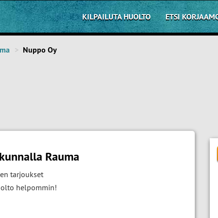
KILPAILUTA HUOLTO
ETSI KORJAAM
uma
Nuppo Oy
akunnalla Rauma
en tarjoukset
huolto helpommin!