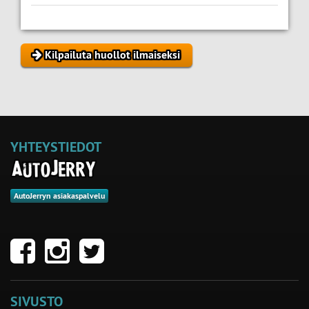
Kilpailuta huollot ilmaiseksi
YHTEYSTIEDOT
AutoJerryn asiakaspalvelu
SIVUSTO