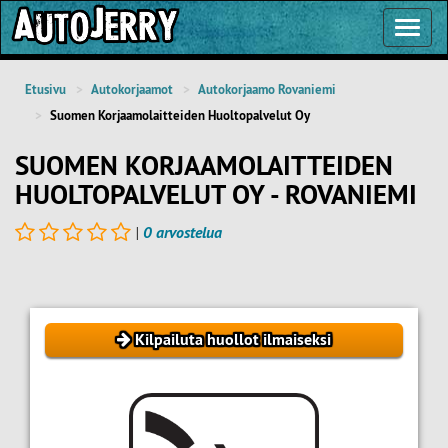
Toggl
Navig
Etusivu
Autokorjaamot
Autokorjaamo Rovaniemi
Suomen Korjaamolaitteiden Huoltopalvelut Oy
SUOMEN KORJAAMOLAITTEIDEN
HUOLTOPALVELUT OY - ROVANIEMI
|
0 arvostelua
Kilpailuta huollot ilmaiseksi