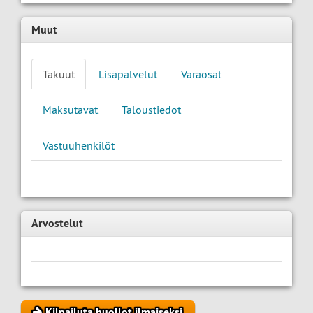
Muut
Takuut
Lisäpalvelut
Varaosat
Maksutavat
Taloustiedot
Vastuuhenkilöt
Arvostelut
Kilpailuta huollot ilmaiseksi