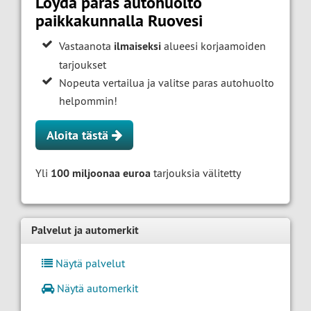
Löydä paras autohuolto
paikkakunnalla Ruovesi
Vastaanota
ilmaiseksi
alueesi korjaamoiden
tarjoukset
Nopeuta vertailua ja valitse paras autohuolto
helpommin!
Aloita tästä
Yli
100 miljoonaa euroa
tarjouksia välitetty
Palvelut ja automerkit
Näytä palvelut
Näytä automerkit