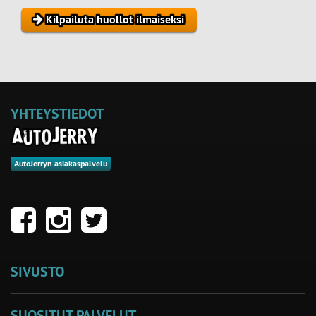
Kilpailuta huollot ilmaiseksi
YHTEYSTIEDOT
AutoJerryn asiakaspalvelu
SIVUSTO
SUOSITUT PALVELUT