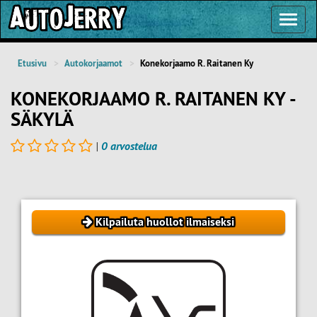
Toggl
Navig
Etusivu
Autokorjaamot
Konekorjaamo R. Raitanen Ky
KONEKORJAAMO R. RAITANEN KY -
SÄKYLÄ
|
0 arvostelua
Kilpailuta huollot ilmaiseksi