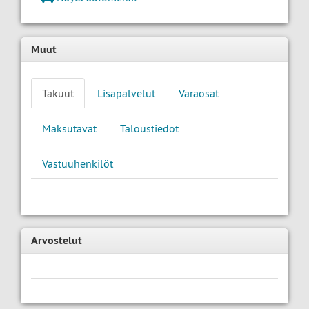
Muut
Takuut
Lisäpalvelut
Varaosat
Maksutavat
Taloustiedot
Vastuuhenkilöt
Arvostelut