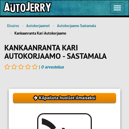
Toggl
Navig
Etusivu
Autokorjaamot
Autokorjaamo Sastamala
Kankaanranta Kari Autokorjaamo
KANKAANRANTA KARI
AUTOKORJAAMO - SASTAMALA
|
0 arvostelua
Kilpailuta huollot ilmaiseksi