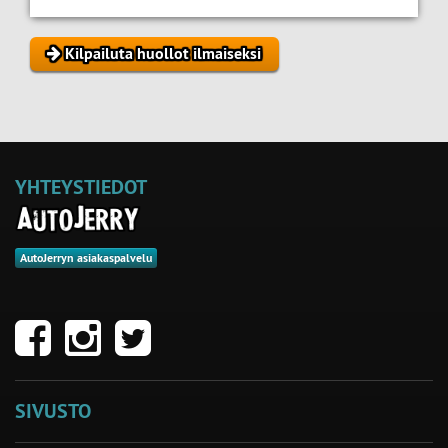
Kilpailuta huollot ilmaiseksi
YHTEYSTIEDOT
AutoJerryn asiakaspalvelu
SIVUSTO