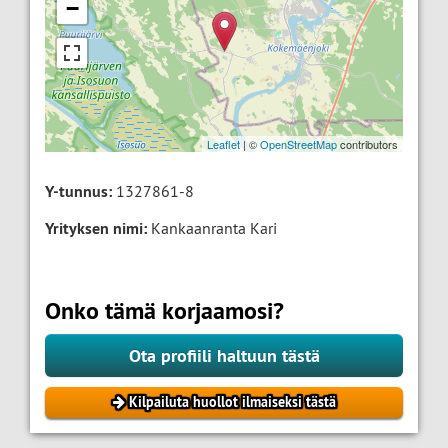
−
Leaflet
| ©
OpenStreetMap
contributors
Y-tunnus:
1327861-8
Yrityksen nimi:
Kankaanranta Kari
Onko tämä korjaamosi?
Ota profiili haltuun tästä
Kilpailuta huollot ilmaiseksi tästä