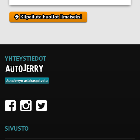
Kilpailuta huollot ilmaiseksi
YHTEYSTIEDOT
AutoJerryn asiakaspalvelu
SIVUSTO