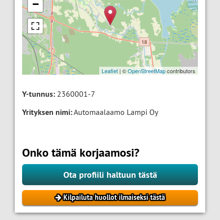
−
Leaflet
| ©
OpenStreetMap
contributors
Y-tunnus:
2360001-7
Yrityksen nimi:
Automaalaamo Lampi Oy
Onko tämä korjaamosi?
Ota profiili haltuun tästä
Kilpailuta huollot ilmaiseksi tästä