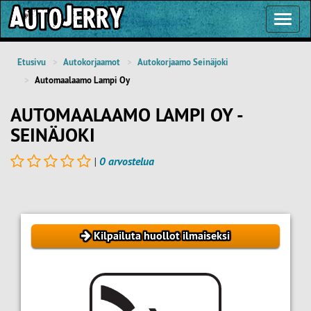
Toggl
Navig
Etusivu
Autokorjaamot
Autokorjaamo Seinäjoki
Automaalaamo Lampi Oy
AUTOMAALAAMO LAMPI OY -
SEINÄJOKI
|
0 arvostelua
Kilpailuta huollot ilmaiseksi