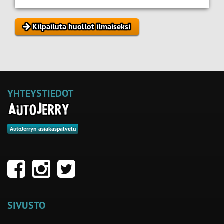
Kilpailuta huollot ilmaiseksi
YHTEYSTIEDOT
AutoJerryn asiakaspalvelu
SIVUSTO