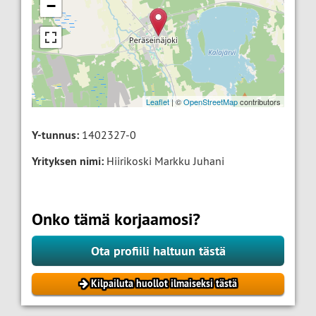
−
Leaflet
| ©
OpenStreetMap
contributors
Y-tunnus:
1402327-0
Yrityksen nimi:
Hiirikoski Markku Juhani
Onko tämä korjaamosi?
Ota profiili haltuun tästä
Kilpailuta huollot ilmaiseksi tästä