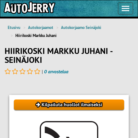
Toggl
Navig
Etusivu
Autokorjaamot
Autokorjaamo Seinäjoki
Hiirikoski Markku Juhani
HIIRIKOSKI MARKKU JUHANI -
SEINÄJOKI
|
0 arvostelua
Kilpailuta huollot ilmaiseksi