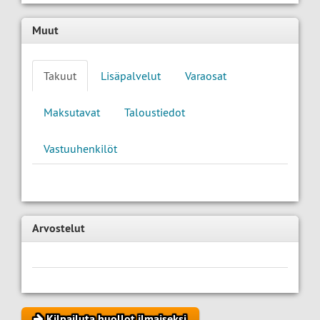
Muut
Takuut
Lisäpalvelut
Varaosat
Maksutavat
Taloustiedot
Vastuuhenkilöt
Arvostelut
Kilpailuta huollot ilmaiseksi