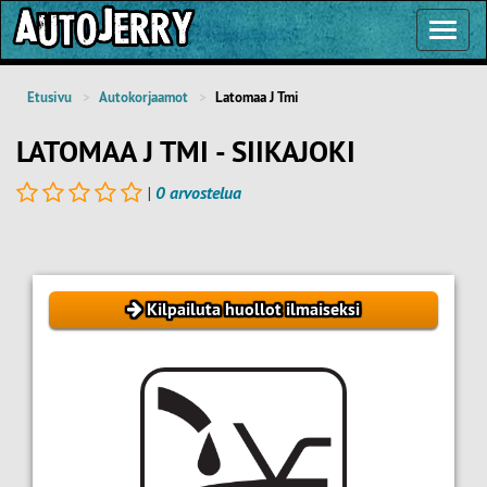
Toggl
Navig
Etusivu
Autokorjaamot
Latomaa J Tmi
LATOMAA J TMI - SIIKAJOKI
|
0 arvostelua
Kilpailuta huollot ilmaiseksi