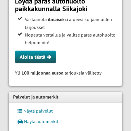
Löydä paras autohuolto
paikkakunnalla Siikajoki
Vastaanota
ilmaiseksi
alueesi korjaamoiden
tarjoukset
Nopeuta vertailua ja valitse paras autohuolto
helpommin!
Aloita tästä
Yli
100 miljoonaa euroa
tarjouksia välitetty
Palvelut ja automerkit
Näytä palvelut
Näytä automerkit