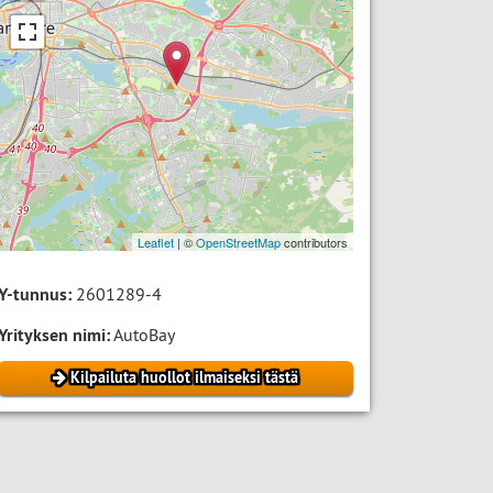
Leaflet
| ©
OpenStreetMap
contributors
Y-tunnus:
2601289-4
Yrityksen nimi:
AutoBay
Kilpailuta huollot ilmaiseksi tästä