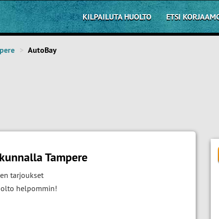
KILPAILUTA HUOLTO
ETSI KORJAAM
pere
AutoBay
akunnalla Tampere
en tarjoukset
huolto helpommin!