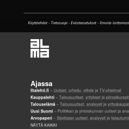
Käyttöehdot
-
Tietosuoja
-
Evästeasetukset
-
Ilmoita laittomast