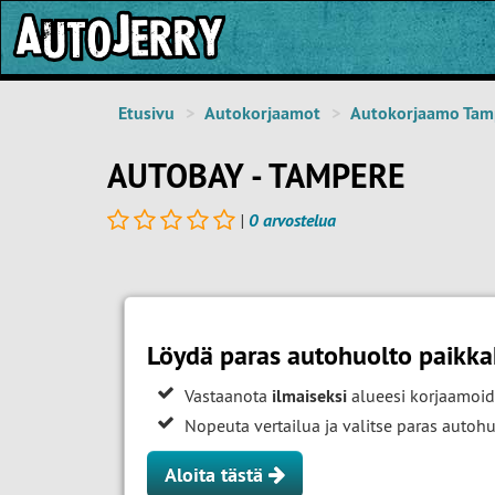
Etusivu
Autokorjaamot
Autokorjaamo Tam
AUTOBAY - TAMPERE
|
0 arvostelua
Löydä paras autohuolto paikk
Vastaanota
ilmaiseksi
alueesi korjaamoid
Nopeuta vertailua ja valitse paras auto
Aloita tästä