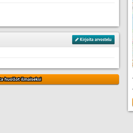
Kirjoita arvostelu
ta huollot ilmaiseksi