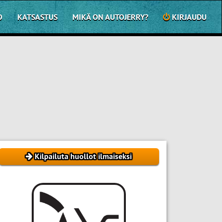
O
KATSASTUS
MIKÄ ON AUTOJERRY?
KIRJAUDU
Kilpailuta huollot ilmaiseksi