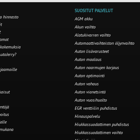
SUOSITUT PALVELUT
o hinnasto
AGM akku
t
Akun vaihto
t
Alatukivarren vaihto
aamot
Automaattivaihteiston öljynvaihto
 kokemuksia
Auton lisävarusteet
utoJerry?
Auton maalaus
Auton naarmujen korjaus
rjaamoille
Auton optimointi
Auton vahaus
kaisut
Auton vianetsintä
Auton vuosihuolto
ntöjä
EGR venttiilin puhdistus
oitus
Hinauspalvelu
alle
Hiukkassuodattimen puhdistus
 mukana
Hiukkassuodattimen vaihto