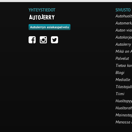
YHTEYSTIEDOT
SIVUSTO
Autohuolt
Automerki
AutoJerryn asiakaspalvelu
Auton via
Autokorj
AutoJerry
Mikä on A
Palvelut
Tietoa ko
Blogi
Medialle
Tilastojul
Tiimi
Huoltopyy
Huoltorah
Mainostaj
Menossa