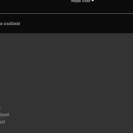
Näytä lisää
a sisällöstä