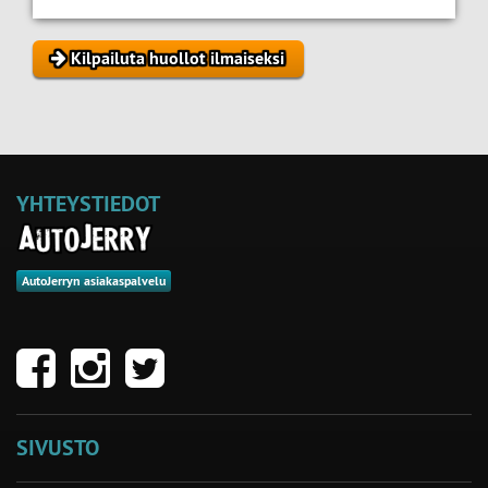
Kilpailuta huollot ilmaiseksi
YHTEYSTIEDOT
AutoJerryn asiakaspalvelu
SIVUSTO