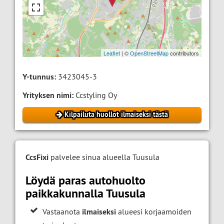
Leaflet
| ©
OpenStreetMap
contributors
Y-tunnus:
3423045-3
Yrityksen nimi:
Ccstyling Oy
Kilpailuta huollot ilmaiseksi tästä
CcsFixi
palvelee sinua alueella Tuusula
Löydä paras autohuolto
paikkakunnalla Tuusula
Vastaanota
ilmaiseksi
alueesi korjaamoiden