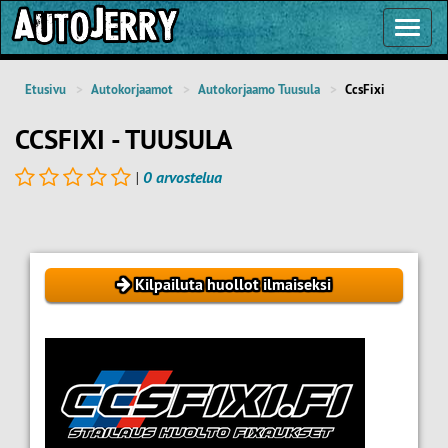
Toggl
Navig
Etusivu
Autokorjaamot
Autokorjaamo Tuusula
CcsFixi
CCSFIXI - TUUSULA
|
0 arvostelua
Kilpailuta huollot ilmaiseksi