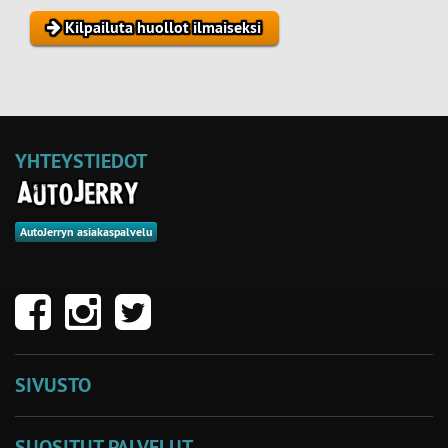
Kilpailuta huollot ilmaiseksi
YHTEYSTIEDOT
AutoJerryn asiakaspalvelu
SIVUSTO
SUOSITUT PALVELUT