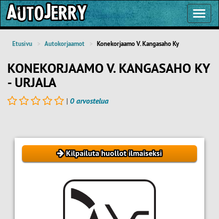
Toggl
Navig
Etusivu
Autokorjaamot
Konekorjaamo V. Kangasaho Ky
KONEKORJAAMO V. KANGASAHO KY
- URJALA
|
0 arvostelua
Kilpailuta huollot ilmaiseksi