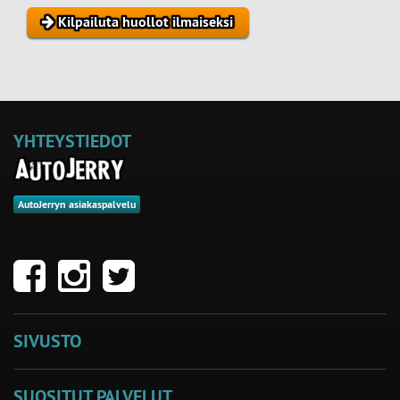
Kilpailuta huollot ilmaiseksi
YHTEYSTIEDOT
AutoJerryn asiakaspalvelu
SIVUSTO
SUOSITUT PALVELUT