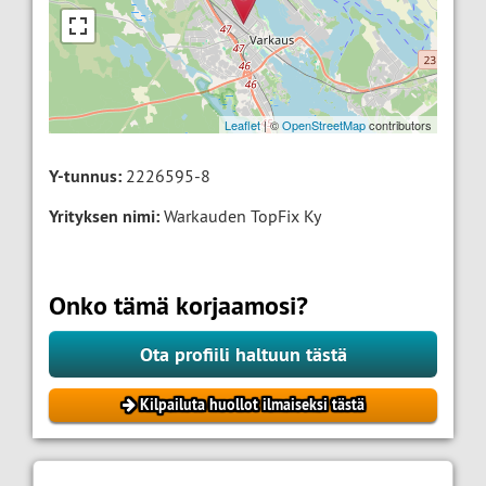
Leaflet
| ©
OpenStreetMap
contributors
Y-tunnus:
2226595-8
Yrityksen nimi:
Warkauden TopFix Ky
Onko tämä korjaamosi?
Ota profiili haltuun tästä
Kilpailuta huollot ilmaiseksi tästä