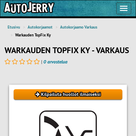
Toggl
Navig
Etusivu
Autokorjaamot
Autokorjaamo Varkaus
Warkauden TopFix Ky
WARKAUDEN TOPFIX KY - VARKAUS
|
0 arvostelua
Kilpailuta huollot ilmaiseksi