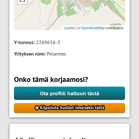
Leaflet
| ©
OpenStreetMap
contributors
Y-tunnus:
2269656-3
Yrityksen nimi:
Polarmec
Onko tämä korjaamosi?
Ota profiili haltuun tästä
Kilpailuta huollot ilmaiseksi tästä