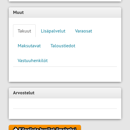
Muut
Takuut
Lisäpalvelut
Varaosat
Maksutavat
Taloustiedot
Vastuuhenkilöt
Arvostelut
Kilpailuta huollot ilmaiseksi