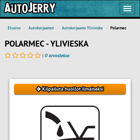
Toggl
Navig
Etusivu
Autokorjaamot
Autokorjaamo Ylivieska
Polarmec
POLARMEC - YLIVIESKA
|
0 arvostelua
Kilpailuta huollot ilmaiseksi