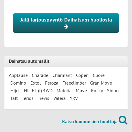
Jätä tarjouspyyntö Daihatsu:n huollosta
Daihatsu automallit
Applause
Charade
Charmant
Copen
Cuore
Domino
Extol
Feroza
Freeclimber
Gran Move
Hijet
HI-JET (I) 4WD
Materia
Move
Rocky
Sirion
Taft
Terios
Trevis
Valera
YRV
Katso kaupunkien huoltoja