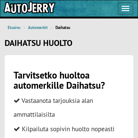
Toggl
Navig
Etusivu
Automerkit
Daihatsu
DAIHATSU HUOLTO
Tarvitsetko huoltoa
automerkille Daihatsu?
Vastaanota tarjouksia alan
ammattilaisilta
Kilpailuta sopivin huolto nopeasti