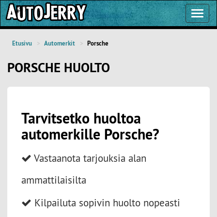
Toggl
Navig
Etusivu
Automerkit
Porsche
PORSCHE HUOLTO
Tarvitsetko huoltoa
automerkille Porsche?
Vastaanota tarjouksia alan
ammattilaisilta
Kilpailuta sopivin huolto nopeasti