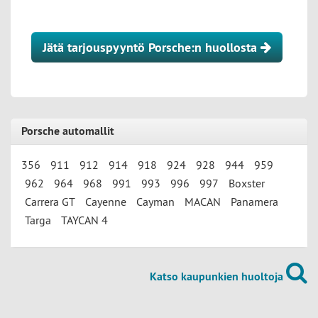
Jätä tarjouspyyntö Porsche:n huollosta
Porsche automallit
356
911
912
914
918
924
928
944
959
962
964
968
991
993
996
997
Boxster
Carrera GT
Cayenne
Cayman
MACAN
Panamera
Targa
TAYCAN 4
Katso kaupunkien huoltoja