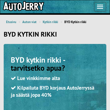
Toggl
Navig
Etusivu
Auton viat
Kytkin rikki
BYD Kytkin rikki
BYD KYTKIN RIKKI
BYD kytkin rikki -
tarvitsetko apua?
Lue vinkkimme alta
Kilpailuta BYD korjaus AutoJerryssä
ja säästä jopa 40%