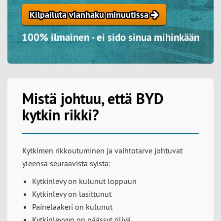
Kilpailuta vianhaku minuutissa
100% ilmainen - ei sido sinua mihinkään
Mistä johtuu, että BYD
kytkin rikki?
Kytkimen rikkoutuminen ja vaihtotarve johtuvat
yleensä seuraavista syistä:
Kytkinlevy on kulunut loppuun
Kytkinlevy on lasittunut
Painelaakeri on kulunut
Kytkinlevyyn on päässyt öljyä