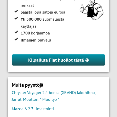
renkaat
Säästä
jopa satoja euroja
Yli 500 000
suomalaista
käyttäjää
1700
korjaamoa
Ilmainen
palvelu
Kilpailuta Fiat huollot tästä
Muita pyyntöjä
Chrysler Voyager 2.4 bensa (GRAND) Jakohihna,
Jarrut, Moottori, * Muu työ *
Mazda 6 2.3 Ilmastointi