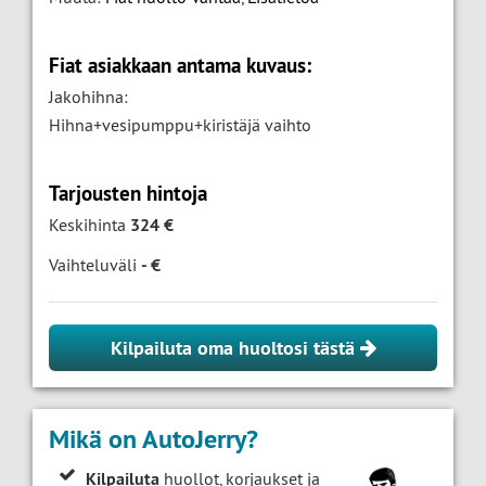
Fiat asiakkaan antama kuvaus:
Jakohihna:
Hihna+vesipumppu+kiristäjä vaihto
Tarjousten hintoja
Keskihinta
324 €
Vaihteluväli
- €
Kilpailuta oma huoltosi tästä
Mikä on AutoJerry?
Kilpailuta
huollot, korjaukset ja