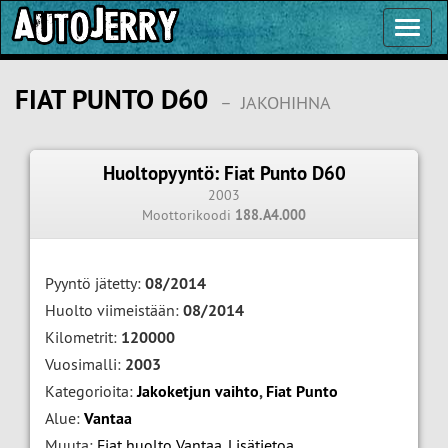
Toggl
Navig
FIAT PUNTO D60
–
JAKOHIHNA
Huoltopyyntö: Fiat Punto D60
2003
Moottorikoodi
188.A4.000
Pyyntö jätetty:
08/2014
Huolto viimeistään:
08/2014
Kilometrit:
120000
Vuosimalli:
2003
Kategorioita:
Jakoketjun vaihto
,
Fiat Punto
Alue:
Vantaa
Muuta:
Fiat huolto Vantaa
,
Lisätietoa