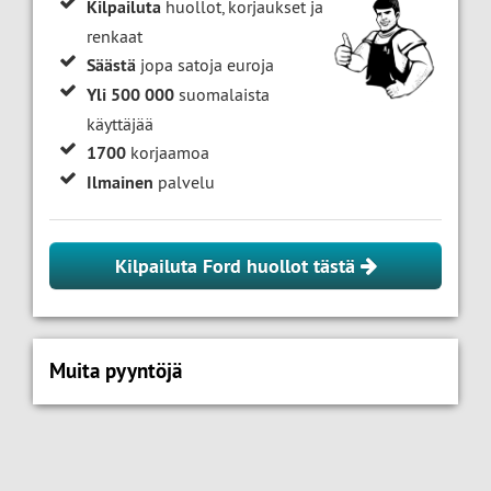
Kilpailuta
huollot, korjaukset ja
renkaat
Säästä
jopa satoja euroja
Yli 500 000
suomalaista
käyttäjää
1700
korjaamoa
Ilmainen
palvelu
Kilpailuta Ford huollot tästä
Muita pyyntöjä