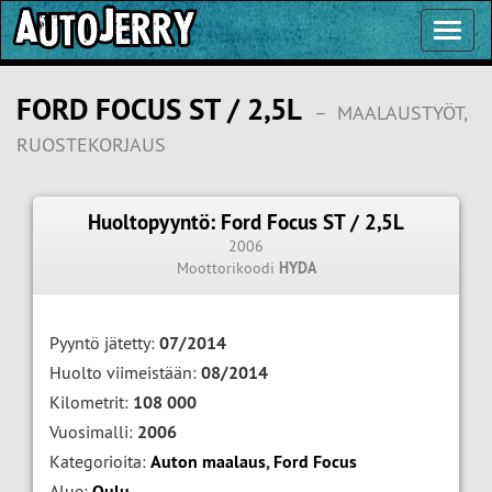
Toggl
Navig
FORD FOCUS ST / 2,5L
–
MAALAUSTYÖT,
RUOSTEKORJAUS
Huoltopyyntö: Ford Focus ST / 2,5L
2006
Moottorikoodi
HYDA
Pyyntö jätetty:
07/2014
Huolto viimeistään:
08/2014
Kilometrit:
108 000
Vuosimalli:
2006
Kategorioita:
Auton maalaus
,
Ford Focus
Alue:
Oulu