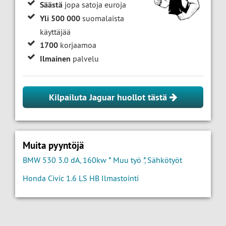
Säästä
jopa satoja euroja
Yli 500 000
suomalaista
käyttäjää
1700
korjaamoa
Ilmainen
palvelu
Kilpailuta Jaguar huollot tästä
Muita pyyntöjä
BMW 530 3.0 dA, 160kw * Muu työ *, Sähkötyöt
Honda Civic 1.6 LS HB Ilmastointi