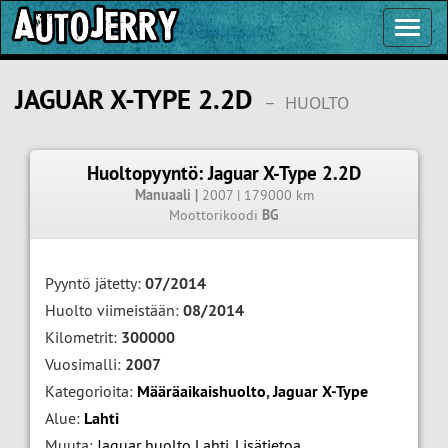
Toggl
Navig
JAGUAR X-TYPE 2.2D
–
HUOLTO
Huoltopyyntö: Jaguar X-Type 2.2D
Manuaali |
2007 | 179000 km
Moottorikoodi
BG
Pyyntö jätetty:
07/2014
Huolto viimeistään:
08/2014
Kilometrit:
300000
Vuosimalli:
2007
Kategorioita:
Määräaikaishuolto
,
Jaguar X-Type
Alue:
Lahti
Muuta:
Jaguar huolto Lahti
,
Lisätietoa