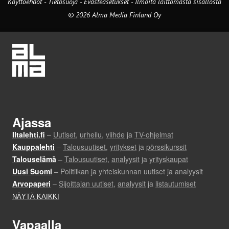
Käyttöehdot
-
Tietosuoja
-
Evästeasetukset
-
Ilmoita laittomasta sisällöstä
© 2026 Alma Media Finland Oy