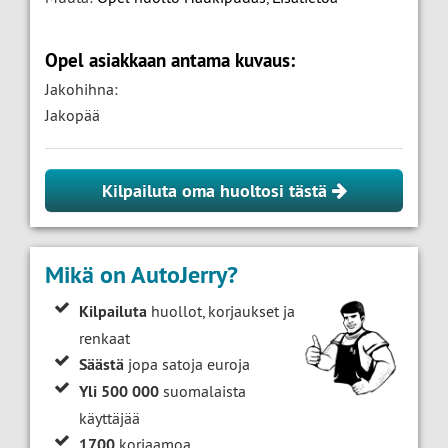
Opel asiakkaan antama kuvaus:
Jakohihna:
Jakopää
Kilpailuta oma huoltosi tästä
Mikä on AutoJerry?
Kilpailuta
huollot, korjaukset ja
renkaat
Säästä
jopa satoja euroja
Yli 500 000
suomalaista
käyttäjää
1700
korjaamoa