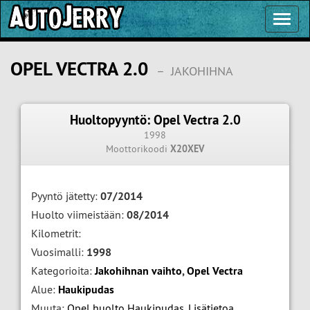
Toggl
Navig
OPEL VECTRA 2.0
–
JAKOHIHNA
Huoltopyyntö: Opel Vectra 2.0
1998
Moottorikoodi
X20XEV
Pyyntö jätetty:
07/2014
Huolto viimeistään:
08/2014
Kilometrit:
Vuosimalli:
1998
Kategorioita:
Jakohihnan vaihto
,
Opel Vectra
Alue:
Haukipudas
Muuta:
Opel huolto Haukipudas
,
Lisätietoa