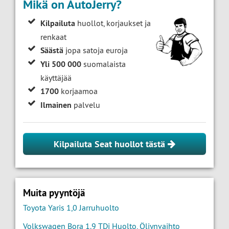
Mikä on AutoJerry?
Kilpailuta
huollot, korjaukset ja
renkaat
Säästä
jopa satoja euroja
Yli 500 000
suomalaista
käyttäjää
1700
korjaamoa
Ilmainen
palvelu
Kilpailuta Seat huollot tästä
Muita pyyntöjä
Toyota Yaris 1,0 Jarruhuolto
Volkswagen Bora 1.9 TDi Huolto, Öljynvaihto