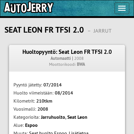
Toggl
Navig
SEAT LEON FR TFSI 2.0
–
JARRUT
Huoltopyyntö: Seat Leon FR TFSI 2.0
Automaatti |
2008
Moottorikoodi
BWA
Pyyntö jätetty:
07/2014
Huolto viimeistään:
08/2014
Kilometrit:
210tkm
Vuosimalli:
2008
Kategorioita:
Jarruhuolto
,
Seat Leon
Alue:
Espoo
Muuta:
Seat huolto Espoo
,
Lisätietoa