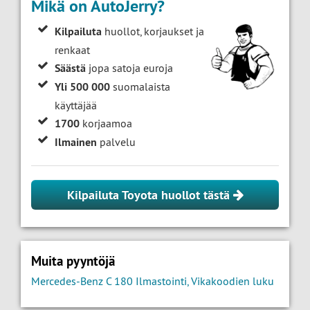
Mikä on AutoJerry?
Kilpailuta
huollot, korjaukset ja
renkaat
Säästä
jopa satoja euroja
Yli 500 000
suomalaista
käyttäjää
1700
korjaamoa
Ilmainen
palvelu
Kilpailuta Toyota huollot tästä
Muita pyyntöjä
Mercedes-Benz C 180 Ilmastointi, Vikakoodien luku