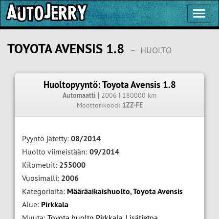
Toggl
Navig
TOYOTA AVENSIS 1.8
–
HUOLTO
Huoltopyyntö: Toyota Avensis 1.8
Automaatti |
2006 | 180000 km
Moottorikoodi
1ZZ-FE
Pyyntö jätetty:
08/2014
Huolto viimeistään:
09/2014
Kilometrit:
255000
Vuosimalli:
2006
Kategorioita:
Määräaikaishuolto
,
Toyota Avensis
Alue:
Pirkkala
Muuta:
Toyota huolto Pirkkala
,
Lisätietoa