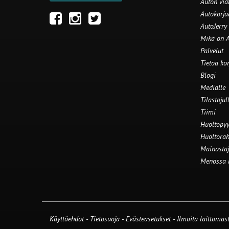
Auton via
Autokorj
AutoJerry
Mikä on A
Palvelut
Tietoa ko
Blogi
Medialle
Tilastojul
Tiimi
Huoltopyy
Huoltorah
Mainostaj
Menossa
Käyttöehdot
-
Tietosuoja
-
Evästeasetukset
-
Ilmoita laittomast