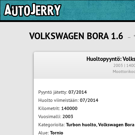
VOLKSWAGEN BORA 1.6
–
Huoltopyyntö: Volk
2003 | 140
Moottoriko
Pyyntö jätetty:
07/2014
Huolto viimeistään:
07/2014
Kilometrit:
140000
Vuosimalli:
2003
Kategorioita:
Turbon huolto
,
Volkswagen Bora
Alue:
Tornio