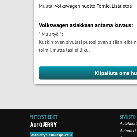
Muuta:
Volkswagen huolto Tornio
,
Lisätietoa
Volkswagen asiakkaan antama kuvaus:
* Muu työ *:
Kuskin oven sivulasi putosi oven sisään, eikä 
toimii, mutta lasi ei liiku.
Kilpailuta oma hu
YHTEYSTIEDOT
SIVUSTO
Autohuolt
Automerki
AutoJerryn asiakaspalvelu