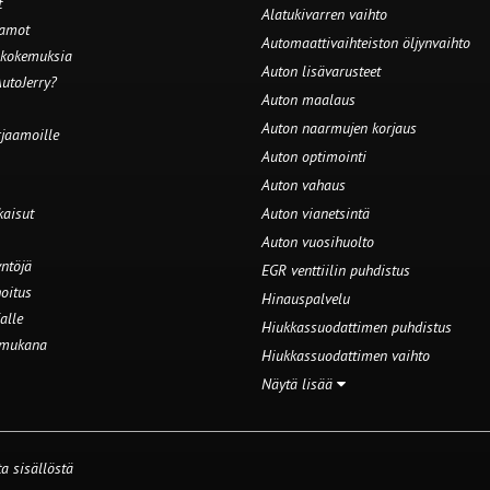
t
Alatukivarren vaihto
aamot
Automaattivaihteiston öljynvaihto
 kokemuksia
Auton lisävarusteet
utoJerry?
Auton maalaus
Auton naarmujen korjaus
rjaamoille
Auton optimointi
Auton vahaus
kaisut
Auton vianetsintä
Auton vuosihuolto
ntöjä
EGR venttiilin puhdistus
oitus
Hinauspalvelu
alle
Hiukkassuodattimen puhdistus
 mukana
Hiukkassuodattimen vaihto
Näytä lisää
a sisällöstä