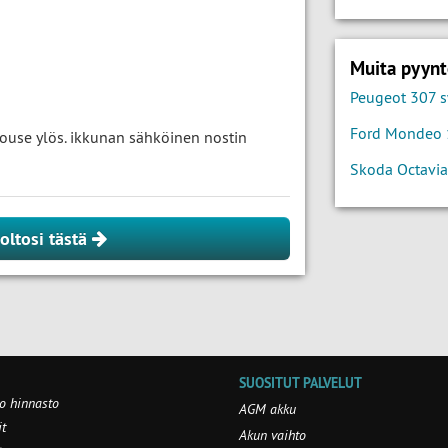
Muita pyynt
Peugeot 307 s
Ford Mondeo 1
nouse ylös. ikkunan sähköinen nostin
Skoda Octavia
oltosi tästä
SUOSITUT PALVELUT
o hinnasto
AGM akku
t
Akun vaihto