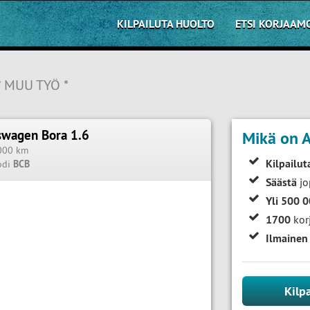
KILPAILUTA HUOLTO
ETSI KORJAAM
* MUU TYÖ *
swagen Bora 1.6
Mikä on A
000 km
Kilpailut
odi
BCB
Säästä
jo
Yli 500 
1700
kor
Ilmainen
Kilp