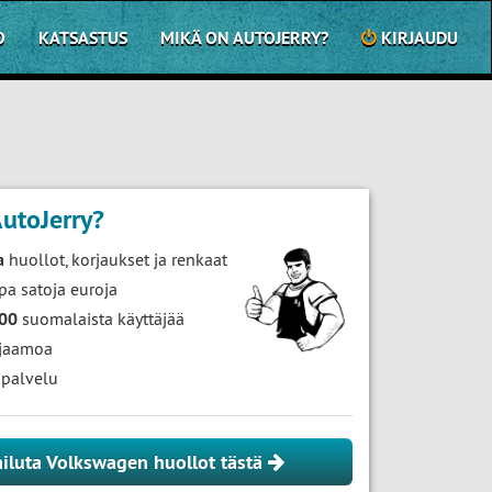
O
KATSASTUS
MIKÄ ON AUTOJERRY?
KIRJAUDU
utoJerry?
a
huollot, korjaukset ja renkaat
pa satoja euroja
000
suomalaista käyttäjää
jaamoa
palvelu
ailuta Volkswagen huollot tästä