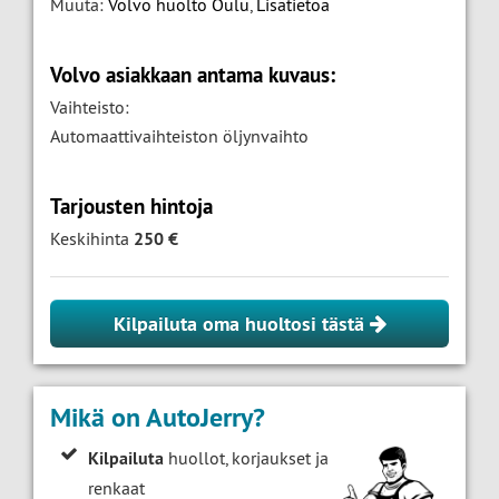
Muuta:
Volvo huolto Oulu
,
Lisätietoa
Volvo asiakkaan antama kuvaus:
Vaihteisto:
Automaattivaihteiston öljynvaihto
Tarjousten hintoja
Keskihinta
250 €
Kilpailuta oma huoltosi tästä
Mikä on AutoJerry?
Kilpailuta
huollot, korjaukset ja
renkaat