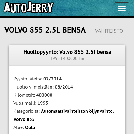
Toggl
Navig
VOLVO 855 2.5L BENSA
–
VAIHTEISTO
Huoltopyyntö: Volvo 855 2.5l bensa
1995 | 400000 km
Pyyntö jätetty:
07/2014
Huolto viimeistään:
08/2014
Kilometrit:
400000
Vuosimalli:
1995
Kategorioita:
Automaattivaihteiston öljynvaihto
,
Volvo 855
Alue:
Oulu