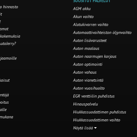
SUOSITUT PALVELUT
o hinnasto
AGM akku
t
Akun vaihto
t
Alatukivarren vaihto
aamot
Automaattivaihteiston öljynvaihto
 kokemuksia
Auton lisävarusteet
utoJerry?
Auton maalaus
Auton naarmujen korjaus
rjaamoille
Auton optimointi
Auton vahaus
kaisut
Auton vianetsintä
Auton vuosihuolto
ntöjä
EGR venttiilin puhdistus
oitus
Hinauspalvelu
alle
Hiukkassuodattimen puhdistus
 mukana
Hiukkassuodattimen vaihto
Näytä lisää