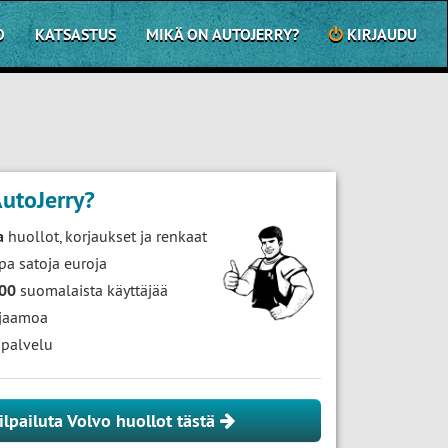
O
KATSASTUS
MIKÄ ON AUTOJERRY?
KIRJAUDU
utoJerry?
a
huollot, korjaukset ja renkaat
pa satoja euroja
000
suomalaista käyttäjää
jaamoa
palvelu
ilpailuta Volvo huollot tästä