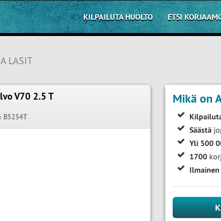
KILPAILUTA HUOLTO
ETSI KORJAAM
JA LASIT
lvo V70 2.5 T
Mikä on A
7
Kilpailut
i
B5254T
Säästä
jo
Yli 500 
1700
kor
Ilmainen
K