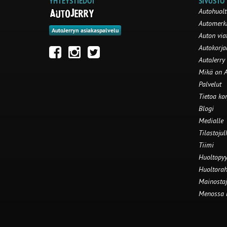
YHTEYSTIEDOT
SIVUSTO
Autohuolt
Automerki
AutoJerryn asiakaspalvelu
Auton via
Autokorj
AutoJerry
Mikä on A
Palvelut
Tietoa ko
Blogi
Medialle
Tilastojul
Tiimi
Huoltopyy
Huoltorah
Mainostaj
Menossa