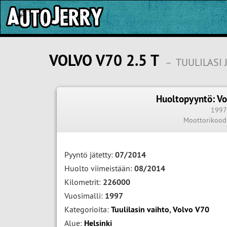
VOLVO V70 2.5 T
–
TUULILASI 
Huoltopyyntö: Vo
199
Moottorikood
Pyyntö jätetty:
07/2014
Huolto viimeistään:
08/2014
Kilometrit:
226000
Vuosimalli:
1997
Kategorioita:
Tuulilasin vaihto
,
Volvo V70
Alue:
Helsinki