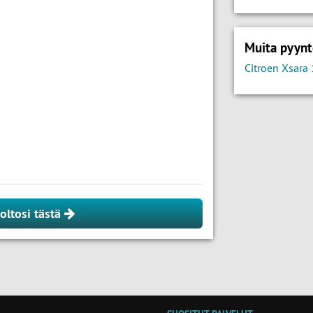
Muita pyynt
Citroen Xsara 
oltosi tästä