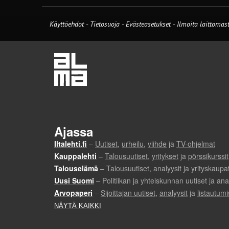
Käyttöehdot
-
Tietosuoja
-
Evästeasetukset
-
Ilmoita laittomast