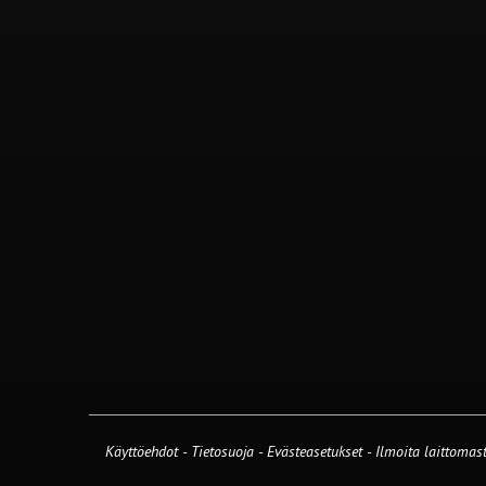
Käyttöehdot
-
Tietosuoja
-
Evästeasetukset
-
Ilmoita laittomast