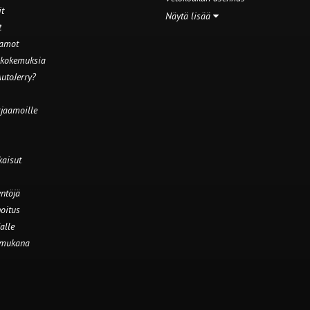
t
Näytä lisää
t
aamot
 kokemuksia
utoJerry?
rjaamoille
kaisut
ntöjä
oitus
alle
 mukana