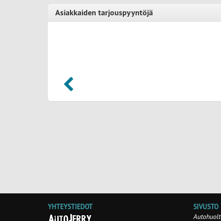
Asiakkaiden tarjouspyyntöjä
es-Benz E (2018) - Porvoo
Vetokoukku:
okoukku asennettuna, peruutustutka on.
YHTEYSTIEDOT
SIVUSTO
Autohuolt