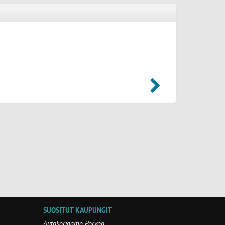
Skoda Octavia (2022) - Porvoo
Vetokoukku:
Kiinteä vetokoukku asennettuna, peruutustutka on.
SUOSITUT KAUPUNGIT
Autokorjaamo Porvoo