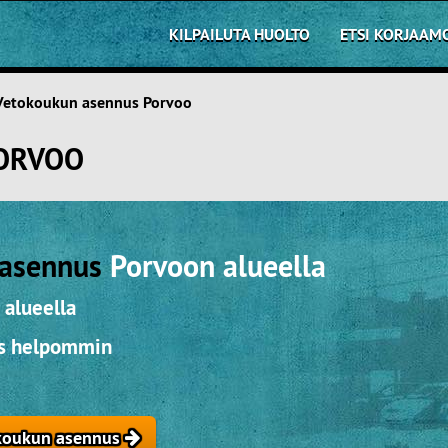
KILPAILUTA HUOLTO
ETSI KORJAAM
Vetokoukun asennus Porvoo
ORVOO
 asennus
Porvoon alueella
 alueella
us helpommin
okoukun asennus