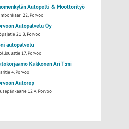
uomenkylän Autopelti & Moottorityö
mbonkaari 22, Porvoo
orvoon Autopalvelu Oy
öpajatie 21 B, Porvoo
ni autopalvelu
ollisuustie 17, Porvoo
utokorjaamo Kukkonen Ari T:mi
aritie 4, Porvoo
orvoon Autorep
usepänkaarre 12 A, Porvoo