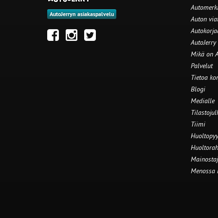
Automerki
AutoJerryn asiakaspalvelu
Auton via
Autokorj
AutoJerry
Mikä on A
Palvelut
Tietoa ko
Blogi
Medialle
Tilastojul
Tiimi
Huoltopyy
Huoltorah
Mainostaj
Menossa