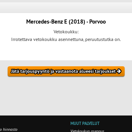
Jätä tarjouspyyntö ja vastaanota alueesi tarjoukset
MUUT PALVELUT
o hinnasto
Vetokoukun asennus