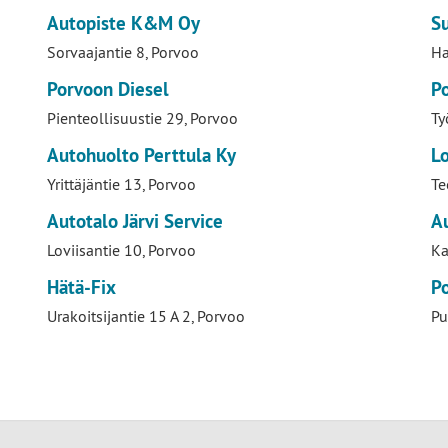
Autopiste K&M Oy
S
Sorvaajantie 8, Porvoo
Ha
Porvoon Diesel
P
Pienteollisuustie 29, Porvoo
Ty
Autohuolto Perttula Ky
Lo
Yrittäjäntie 13, Porvoo
Te
Autotalo Järvi Service
A
Loviisantie 10, Porvoo
Ka
Hätä-Fix
P
Urakoitsijantie 15 A 2, Porvoo
Pu