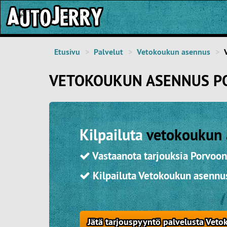
Etusivu
Palvelut
Vetokoukun asennus
VETOKOUKUN ASENNUS P
Kilpailuta
vetokoukun
Vastaanota tarjouksia Porvoon
Kilpailuta Vetokoukun asenn
Jätä tarjouspyyntö palvelusta Vet