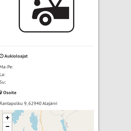
Aukioloajat
Ma-Pe:
La:
Su:
Osoite
Rantapolku 9
,
62940
Alajärvi
+
−