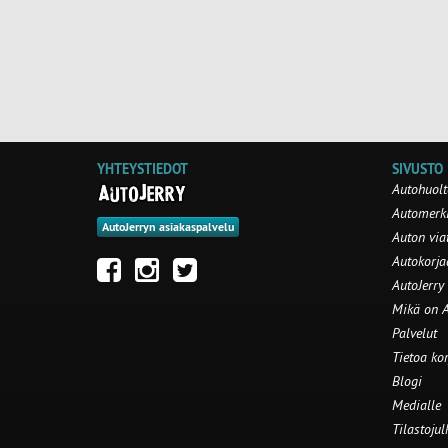
YHTEYSTIEDOT
SIVUSTO
Autohuolt
Automerki
AutoJerryn asiakaspalvelu
Auton via
Autokorj
AutoJerry
Mikä on A
Palvelut
Tietoa ko
Blogi
Medialle
Tilastojul