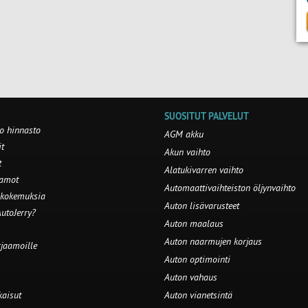
SUOSITUT PALVELUT
o hinnasto
AGM akku
t
Akun vaihto
t
Alatukivarren vaihto
aamot
Automaattivaihteiston öljynvaihto
 kokemuksia
Auton lisävarusteet
utoJerry?
Auton maalaus
Auton naarmujen korjaus
rjaamoille
Auton optimointi
Auton vahaus
kaisut
Auton vianetsintä