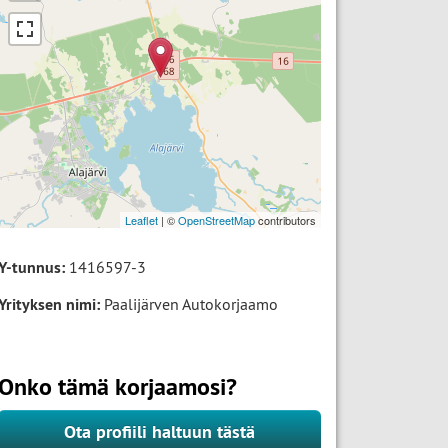
Leaflet
| ©
OpenStreetMap
contributors
Y-tunnus:
1416597-3
Yrityksen nimi:
Paalijärven Autokorjaamo
Onko tämä korjaamosi?
Ota profiili haltuun tästä