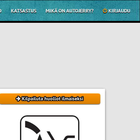
O
KATSASTUS
MIKÄ ON AUTOJERRY?
KIRJAUDU
Kilpailuta huollot ilmaiseksi