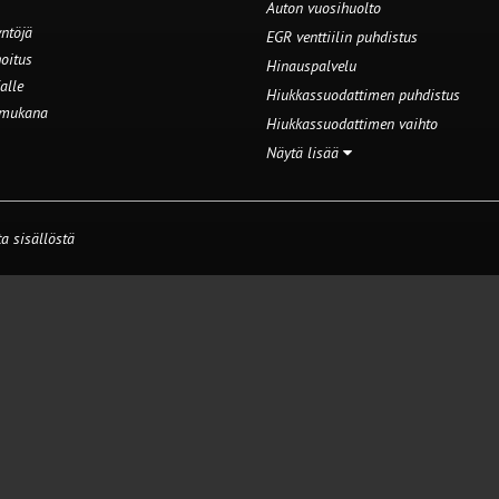
Auton vuosihuolto
ntöjä
EGR venttiilin puhdistus
oitus
Hinauspalvelu
alle
Hiukkassuodattimen puhdistus
 mukana
Hiukkassuodattimen vaihto
Näytä lisää
a sisällöstä