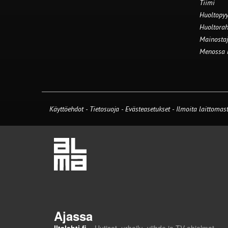
Tiimi
Huoltopyy
Huoltorah
Mainostaj
Menossa
Käyttöehdot
-
Tietosuoja
-
Evästeasetukset
-
Ilmoita laittomast