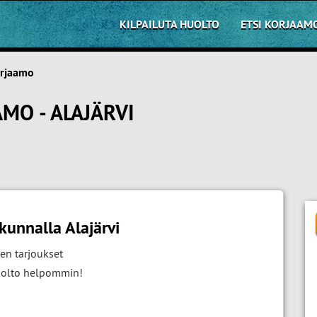
KILPAILUTA HUOLTO
ETSI KORJAAM
orjaamo
MO - ALAJÄRVI
kunnalla Alajärvi
en tarjoukset
huolto helpommin!