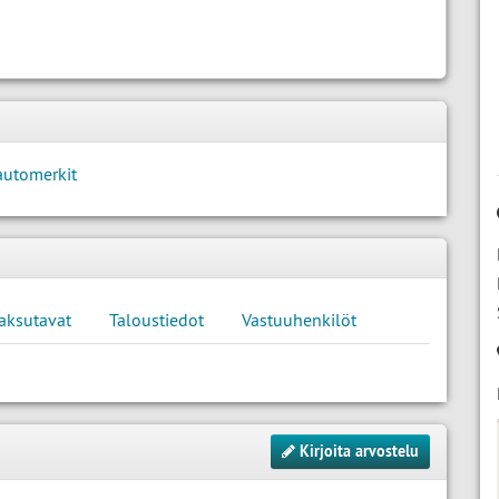
automerkit
aksutavat
Taloustiedot
Vastuuhenkilöt
Kirjoita arvostelu