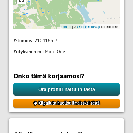
Leaflet
| ©
OpenStreetMap
contributors
Y-tunnus:
2104163-7
Yrityksen nimi:
Moto One
Onko tämä korjaamosi?
Ota profiili haltuun tästä
Kilpailuta huollot ilmaiseksi tästä