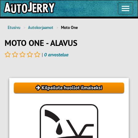
Toggl
Navig
Etusivu
Autokorjaamot
Moto One
MOTO ONE - ALAVUS
|
0 arvostelua
Kilpailuta huollot ilmaiseksi