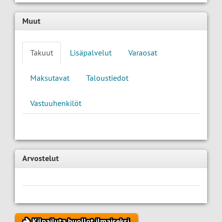
Muut
Takuut
Lisäpalvelut
Varaosat
Maksutavat
Taloustiedot
Vastuuhenkilöt
Arvostelut
Kilpailuta huollot ilmaiseksi