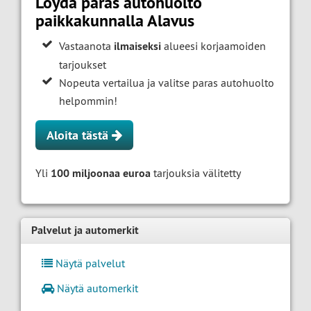
Löydä paras autohuolto
paikkakunnalla Alavus
Vastaanota
ilmaiseksi
alueesi korjaamoiden
tarjoukset
Nopeuta vertailua ja valitse paras autohuolto
helpommin!
Aloita tästä
Yli
100 miljoonaa euroa
tarjouksia välitetty
Palvelut ja automerkit
Näytä palvelut
Näytä automerkit