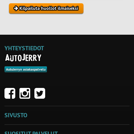
Kilpailuta huollot ilmaiseksi
YHTEYSTIEDOT
AutoJerryn asiakaspalvelu
SIVUSTO
SUOSITUT PALVELUT