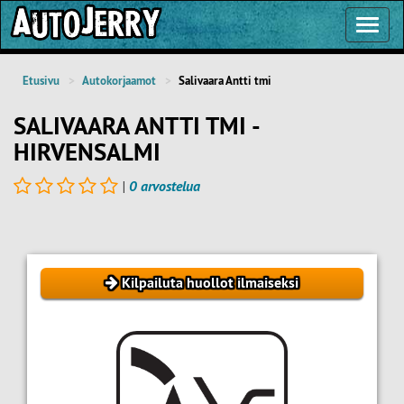
Toggl
Navig
Etusivu
Autokorjaamot
Salivaara Antti tmi
SALIVAARA ANTTI TMI -
HIRVENSALMI
|
0 arvostelua
Kilpailuta huollot ilmaiseksi