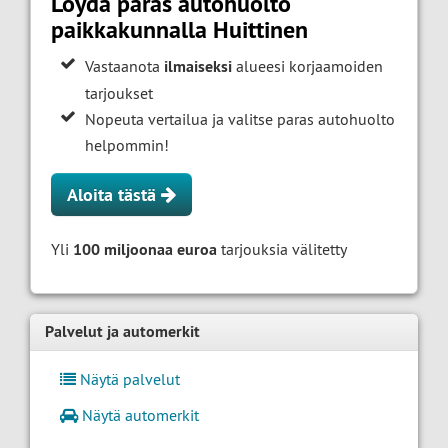
Löydä paras autohuolto
paikkakunnalla Huittinen
Vastaanota
ilmaiseksi
alueesi korjaamoiden
tarjoukset
Nopeuta vertailua ja valitse paras autohuolto
helpommin!
Aloita tästä
Yli
100 miljoonaa euroa
tarjouksia välitetty
Palvelut ja automerkit
Näytä palvelut
Näytä automerkit