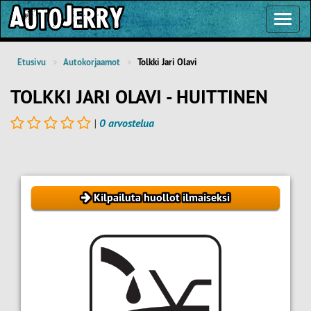
Toggl
Navig
Etusivu
Autokorjaamot
Tolkki Jari Olavi
TOLKKI JARI OLAVI - HUITTINEN
|
0 arvostelua
Kilpailuta huollot ilmaiseksi