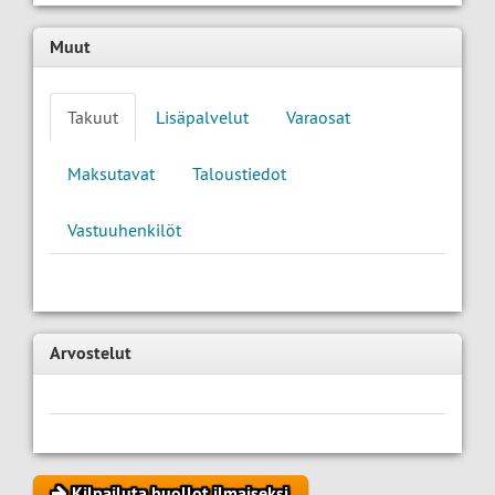
Muut
Takuut
Lisäpalvelut
Varaosat
Maksutavat
Taloustiedot
Vastuuhenkilöt
Arvostelut
Kilpailuta huollot ilmaiseksi