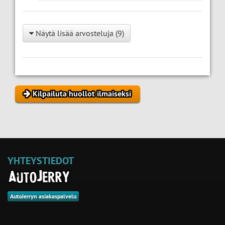
Näytä lisää arvosteluja (9)
Kilpailuta huollot ilmaiseksi
YHTEYSTIEDOT
AutoJerryn asiakaspalvelu