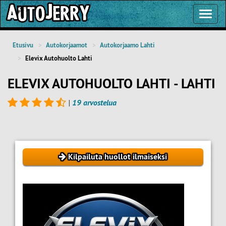
Toggl
Navig
Etusivu
Autokorjaamot
Autokorjaamo Lahti
Elevix Autohuolto Lahti
ELEVIX AUTOHUOLTO LAHTI - LAHTI
|
19 arvostelua
Kilpailuta huollot ilmaiseksi