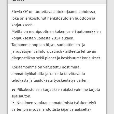
Elevix OY on luotettava autokorjaamo Lahdessa,
joka on erikoistunut henkilöautojen huoltoon ja
korjaukseen.
Meillä on monipuolinen kokemus eri automerkkien
korjauksesta vuodesta 2014 alkaen.
Tarjoamme nopean öljyn-, suodattimien- ja
jarrupalojen vaihdon, Launch -laitteella tehtävän
diagnostiikan sekä pienet ja keskisuuret korjaukset.
Korjaamomme on varustettu nostimilla,
ammattityökaluilla ja kaikella tarvittavalla
tehokasta ja laadukasta työskentelyä varten.
🚗 Pitkäkestoisen korjauksen ajaksi voimme tarjota
sijaisauton.
🔧 Nostimen vuokraus omatoimista työskentelyä
varten on myös mahdollista (ajanvarauksella).