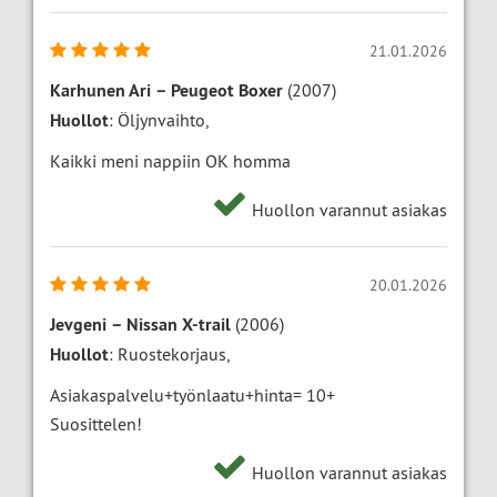
21.01.2026
Karhunen Ari
–
Peugeot Boxer
(2007)
Huollot
: Öljynvaihto,
Kaikki meni nappiin OK homma
Huollon varannut asiakas
20.01.2026
Jevgeni
–
Nissan X-trail
(2006)
Huollot
: Ruostekorjaus,
Asiakaspalvelu+työnlaatu+hinta= 10+
Suosittelen!
Huollon varannut asiakas