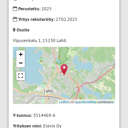
Perustettu:
2025
Yritys rekisteröity:
27.02.2025
Osoite
Vipusenkatu 1
,
15230
Lahti
+
−
Leaflet
| ©
OpenStreetMap
contributors
Y-tunnus:
3514469-6
Yrityksen nimi:
Elevix Oy