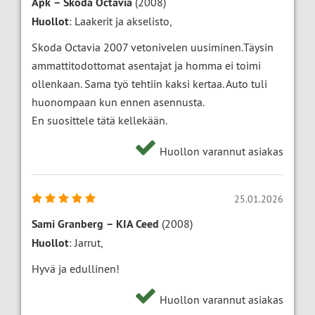
Apk
–
Skoda Octavia
(2008)
Huollot
: Laakerit ja akselisto,
Skoda Octavia 2007 vetonivelen uusiminen.Täysin
ammattitodottomat asentajat ja homma ei toimi
ollenkaan. Sama työ tehtiin kaksi kertaa. Auto tuli
huonompaan kun ennen asennusta.
En suosittele tätä kellekään.
Huollon varannut asiakas
25.01.2026
Sami Granberg
–
KIA Ceed
(2008)
Huollot
: Jarrut,
Hyvä ja edullinen!
Huollon varannut asiakas