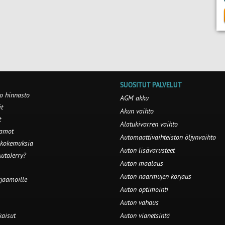
SUOSITUT PALVELUT
o hinnasto
AGM akku
t
Akun vaihto
t
Alatukivarren vaihto
aamot
Automaattivaihteiston öljynvaihto
 kokemuksia
Auton lisävarusteet
utoJerry?
Auton maalaus
Auton naarmujen korjaus
rjaamoille
Auton optimointi
Auton vahaus
kaisut
Auton vianetsintä