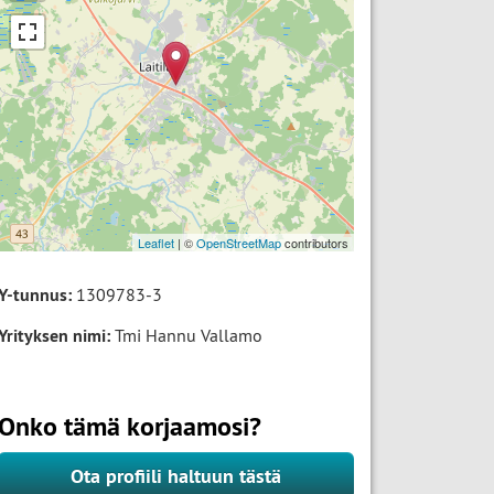
Leaflet
| ©
OpenStreetMap
contributors
Y-tunnus:
1309783-3
Yrityksen nimi:
Tmi Hannu Vallamo
Onko tämä korjaamosi?
Ota profiili haltuun tästä