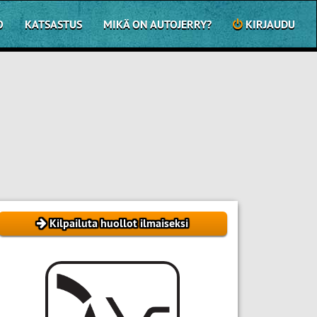
O
KATSASTUS
MIKÄ ON AUTOJERRY?
KIRJAUDU
Kilpailuta huollot ilmaiseksi