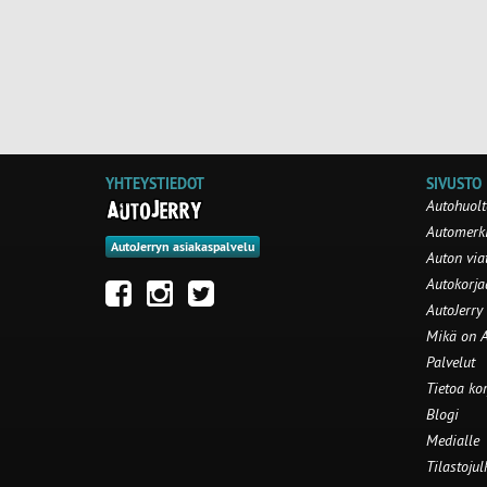
YHTEYSTIEDOT
SIVUSTO
Autohuolt
Automerki
AutoJerryn asiakaspalvelu
Auton via
Autokorj
AutoJerry
Mikä on A
Palvelut
Tietoa ko
Blogi
Medialle
Tilastojul