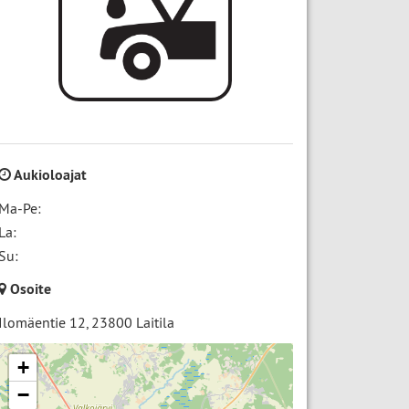
Aukioloajat
Ma-Pe:
La:
Su:
Osoite
Ilomäentie 12
,
23800
Laitila
+
−