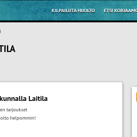
KILPAILUTA HUOLTO
ETSI KORJAAM
i
TILA
unnalla Laitila
en tarjoukset
huolto helpommin!