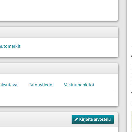
automerkit
aksutavat
Taloustiedot
Vastuuhenkilöt
Kirjoita arvostelu