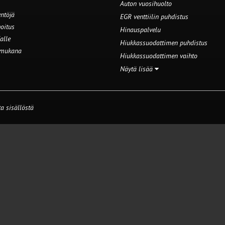
Auton vuosihuolto
ntöjä
EGR venttiilin puhdistus
oitus
Hinauspalvelu
alle
Hiukkassuodattimen puhdistus
 mukana
Hiukkassuodattimen vaihto
Näytä lisää
a sisällöstä