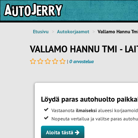
Etusivu
Autokorjaamot
Vallamo Hannu Tm
VALLAMO HANNU TMI - LAI
|
0 arvostelua
Löydä paras autohuolto paikkak
Vastaanota
ilmaiseksi
alueesi korjaamoid
Nopeuta vertailua ja valitse paras auto
Aloita tästä