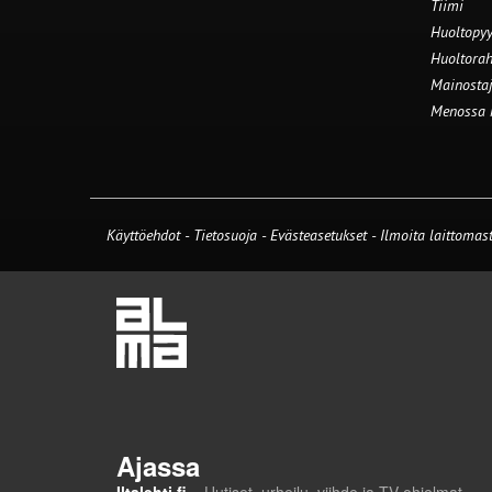
Tiimi
Huoltopyy
Huoltorah
Mainostaj
Menossa
Käyttöehdot
-
Tietosuoja
-
Evästeasetukset
-
Ilmoita laittomast