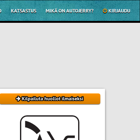
O
KATSASTUS
MIKÄ ON AUTOJERRY?
KIRJAUDU
Kilpailuta huollot ilmaiseksi