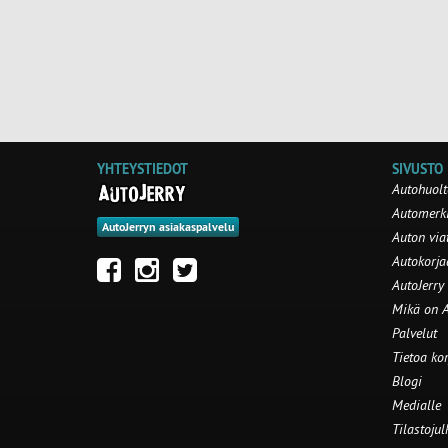
YHTEYSTIEDOT
SIVUSTO
Autohuolt
Automerki
AutoJerryn asiakaspalvelu
Auton via
Autokorj
AutoJerry
Mikä on A
Palvelut
Tietoa ko
Blogi
Medialle
Tilastojul