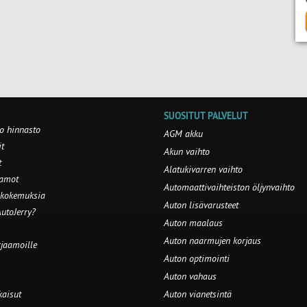
SUOSITUT PALVELUT
o hinnasto
AGM akku
t
Akun vaihto
t
Alatukivarren vaihto
aamot
Automaattivaihteiston öljynvaihto
 kokemuksia
Auton lisävarusteet
utoJerry?
Auton maalaus
Auton naarmujen korjaus
rjaamoille
Auton optimointi
Auton vahaus
kaisut
Auton vianetsintä