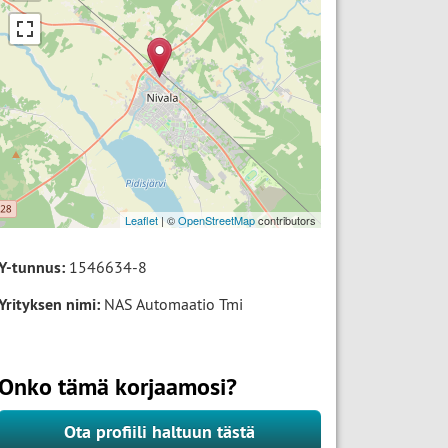
Leaflet
| ©
OpenStreetMap
contributors
Y-tunnus:
1546634-8
Yrityksen nimi:
NAS Automaatio Tmi
Onko tämä korjaamosi?
Ota profiili haltuun tästä