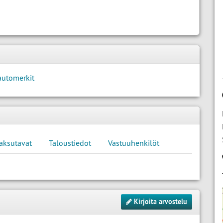
automerkit
aksutavat
Taloustiedot
Vastuuhenkilöt
Kirjoita arvostelu