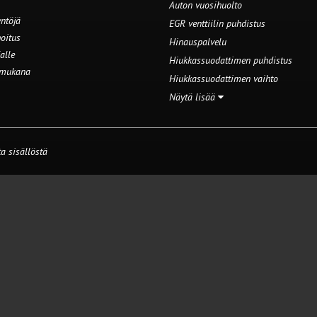
Auton vuosihuolto
ntöjä
EGR venttiilin puhdistus
oitus
Hinauspalvelu
alle
Hiukkassuodattimen puhdistus
 mukana
Hiukkassuodattimen vaihto
Näytä lisää
a sisällöstä