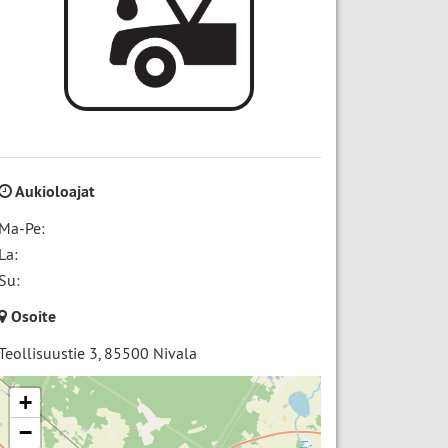
Aukioloajat
Ma-Pe:
La:
Su:
Osoite
Teollisuustie 3
,
85500
Nivala
+
−