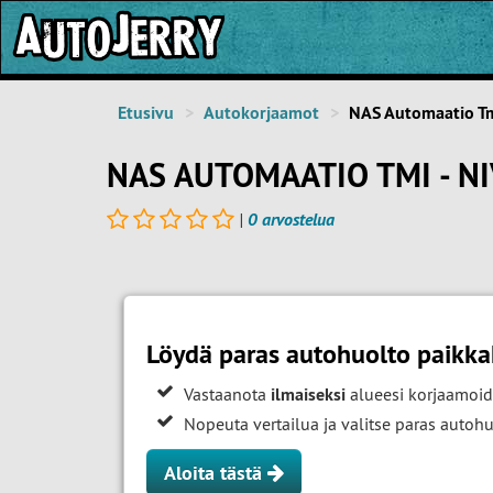
Etusivu
Autokorjaamot
NAS Automaatio T
NAS AUTOMAATIO TMI - NI
|
0 arvostelua
Löydä paras autohuolto paikka
Vastaanota
ilmaiseksi
alueesi korjaamoid
Nopeuta vertailua ja valitse paras auto
Aloita tästä