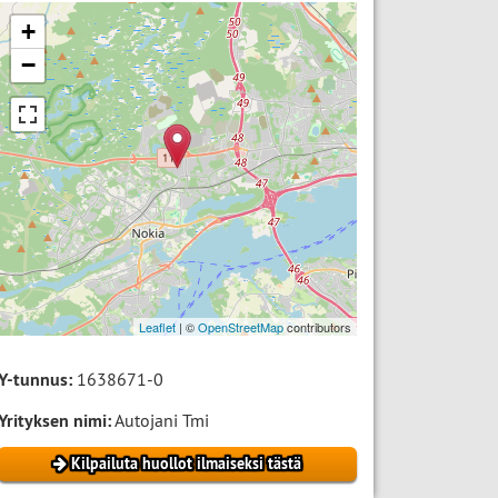
+
−
Leaflet
| ©
OpenStreetMap
contributors
Y-tunnus:
1638671-0
Yrityksen nimi:
Autojani Tmi
Kilpailuta huollot ilmaiseksi tästä