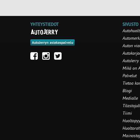
YHTEYSTIEDOT
SIVUSTO
Autohuolt
Automerki
AutoJerryn asiakaspalvelu
Auton via
Autokorj
AutoJerry
Mikä on A
Palvelut
Tietoa ko
Blogi
Medialle
Tilastojul
Tiimi
Huoltopyy
Huoltorah
Mainostaj