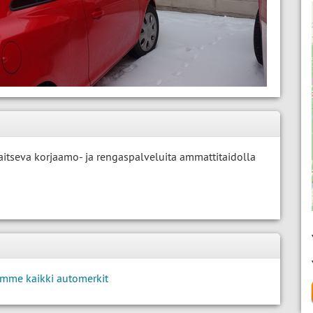
aitseva korjaamo- ja rengaspalveluita ammattitaidolla
mme kaikki automerkit