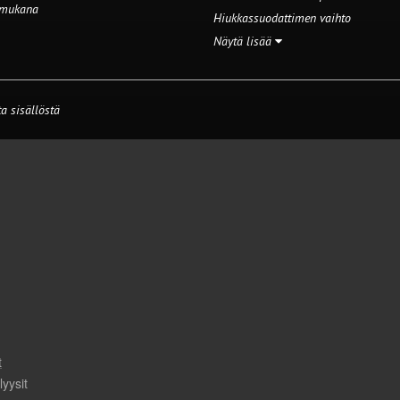
 mukana
Hiukkassuodattimen vaihto
Näytä lisää
a sisällöstä