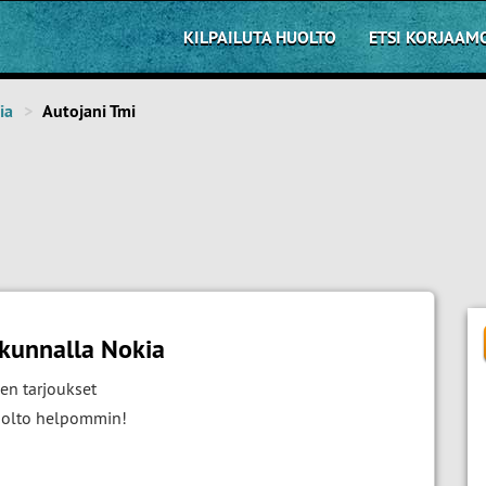
KILPAILUTA HUOLTO
ETSI KORJAAM
ia
Autojani Tmi
kunnalla Nokia
en tarjoukset
huolto helpommin!