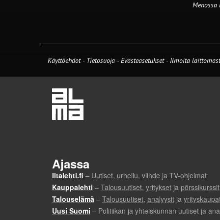
Menossa
Käyttöehdot
-
Tietosuoja
-
Evästeasetukset
-
Ilmoita laittomast