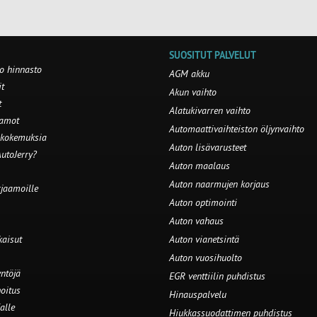
SUOSITUT PALVELUT
o hinnasto
AGM akku
t
Akun vaihto
t
Alatukivarren vaihto
aamot
Automaattivaihteiston öljynvaihto
 kokemuksia
Auton lisävarusteet
utoJerry?
Auton maalaus
Auton naarmujen korjaus
rjaamoille
Auton optimointi
Auton vahaus
kaisut
Auton vianetsintä
Auton vuosihuolto
ntöjä
EGR venttiilin puhdistus
oitus
Hinauspalvelu
alle
Hiukkassuodattimen puhdistus