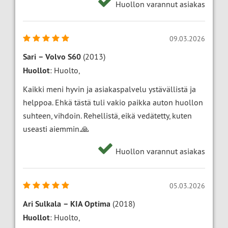
Huollon varannut asiakas
09.03.2026
Sari
–
Volvo S60
(2013)
Huollot
: Huolto,
Kaikki meni hyvin ja asiakaspalvelu ystävällistä ja
helppoa. Ehkä tästä tuli vakio paikka auton huollon
suhteen, vihdoin. Rehellistä, eikä vedätetty, kuten
useasti aiemmin.🙏
Huollon varannut asiakas
05.03.2026
Ari Sulkala
–
KIA Optima
(2018)
Huollot
: Huolto,