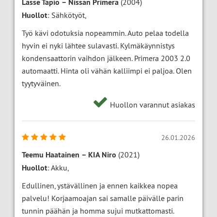
Lasse Tapio
–
Nissan Primera
(2004)
Huollot
: Sähkötyöt,
Työ kävi odotuksia nopeammin. Auto pelaa todella
hyvin ei nyki lähtee sulavasti. Kylmäkäynnistys
kondensaattorin vaihdon jälkeen. Primera 2003 2.0
automaatti. Hinta oli vähän kalliimpi ei paljoa. Olen
tyytyväinen.
Huollon varannut asiakas
26.01.2026
Teemu Haatainen
–
KIA Niro
(2021)
Huollot
: Akku,
Edullinen, ystävällinen ja ennen kaikkea nopea
palvelu! Korjaamoajan sai samalle päivälle parin
tunnin päähän ja homma sujui mutkattomasti.