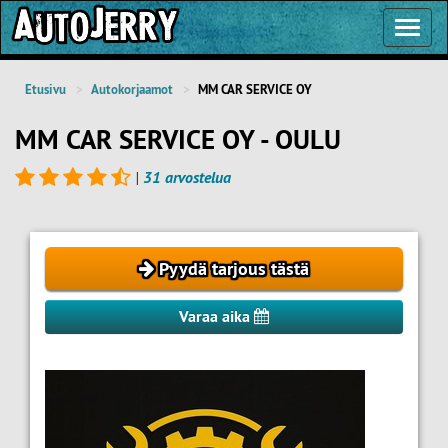
Toggl
Navig
Etusivu
Autokorjaamot
MM CAR SERVICE OY
MM CAR SERVICE OY - OULU
|
31 arvostelua
Pyydä tarjous tästä
Varaa aika