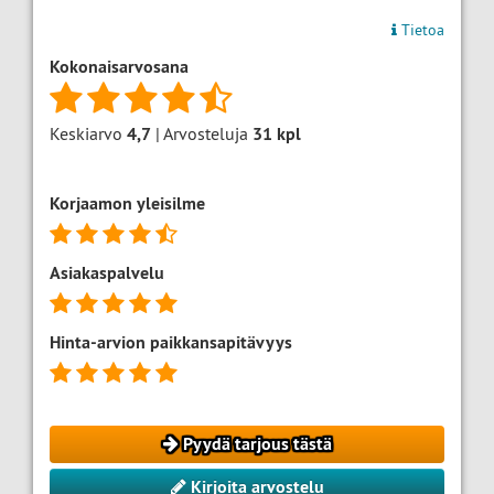
Tietoa
Kokonaisarvosana
Keskiarvo
4,7
| Arvosteluja
31
kpl
Korjaamon yleisilme
Asiakaspalvelu
Hinta-arvion paikkansapitävyys
Pyydä tarjous tästä
Kirjoita arvostelu