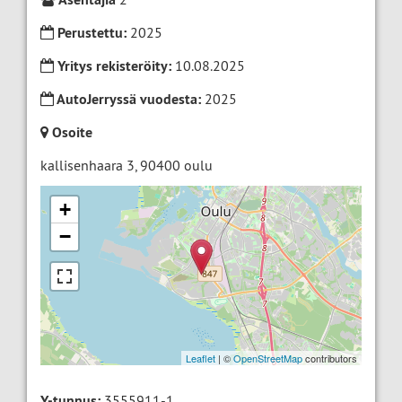
Perustettu:
2025
Yritys rekisteröity:
10.08.2025
AutoJerryssä vuodesta:
2025
Osoite
kallisenhaara 3
,
90400
oulu
+
−
Leaflet
| ©
OpenStreetMap
contributors
Y-tunnus:
3555911-1