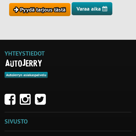
Varaa aika
Pyydä tarjous tästä
YHTEYSTIEDOT
AutoJerryn asiakaspalvelu
SIVUSTO