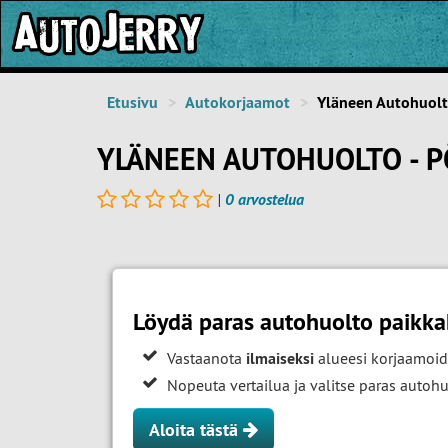
Etusivu
Autokorjaamot
Yläneen Autohuol
YLÄNEEN AUTOHUOLTO - P
|
0 arvostelua
Löydä paras autohuolto paikka
Vastaanota
ilmaiseksi
alueesi korjaamoid
Nopeuta vertailua ja valitse paras auto
Aloita tästä