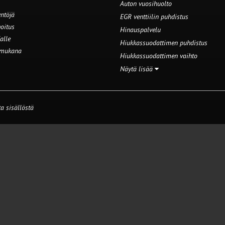
Auton vuosihuolto
ntöjä
EGR venttiilin puhdistus
oitus
Hinauspalvelu
alle
Hiukkassuodattimen puhdistus
 mukana
Hiukkassuodattimen vaihto
Näytä lisää
a sisällöstä