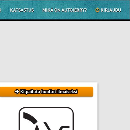
O
KATSASTUS
MIKÄ ON AUTOJERRY?
KIRJAUDU
Kilpailuta huollot ilmaiseksi