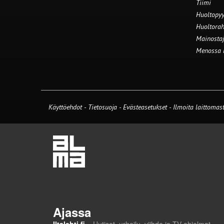
Tiimi
Huoltopyy
Huoltorah
Mainostaj
Menossa
Käyttöehdot
-
Tietosuoja
-
Evästeasetukset
-
Ilmoita laittomast