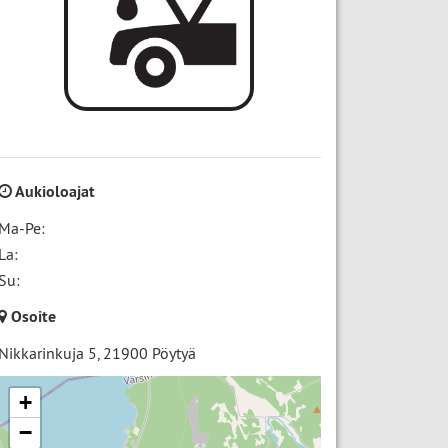
Aukioloajat
Ma-Pe:
La:
Su:
Osoite
Nikkarinkuja 5
,
21900
Pöytyä
+
−