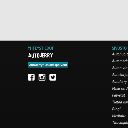
YHTEYSTIEDOT
SIVUSTO
Autohuolt
Automerki
AutoJerryn asiakaspalvelu
Auton via
Autokorj
AutoJerry
Mikä on A
Palvelut
Tietoa ko
Blogi
Medialle
Tilastojul