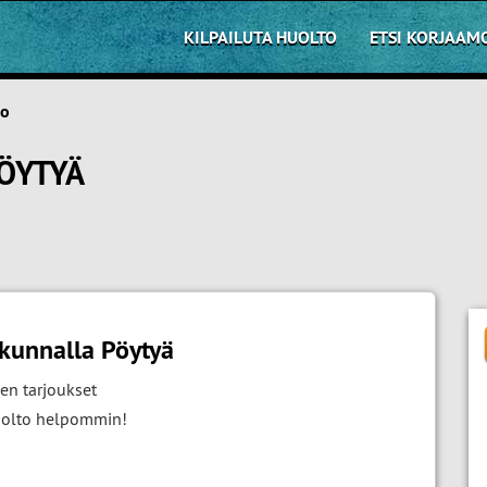
KILPAILUTA HUOLTO
ETSI KORJAAM
to
ÖYTYÄ
kunnalla Pöytyä
en tarjoukset
huolto helpommin!