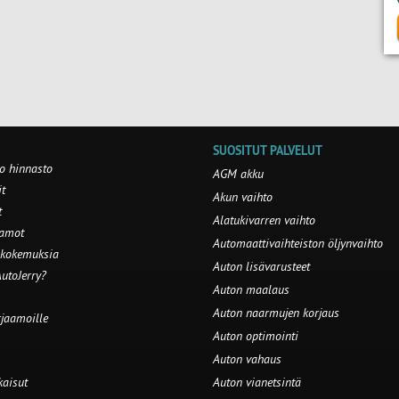
SUOSITUT PALVELUT
o hinnasto
AGM akku
t
Akun vaihto
t
Alatukivarren vaihto
aamot
Automaattivaihteiston öljynvaihto
 kokemuksia
Auton lisävarusteet
utoJerry?
Auton maalaus
Auton naarmujen korjaus
rjaamoille
Auton optimointi
Auton vahaus
kaisut
Auton vianetsintä