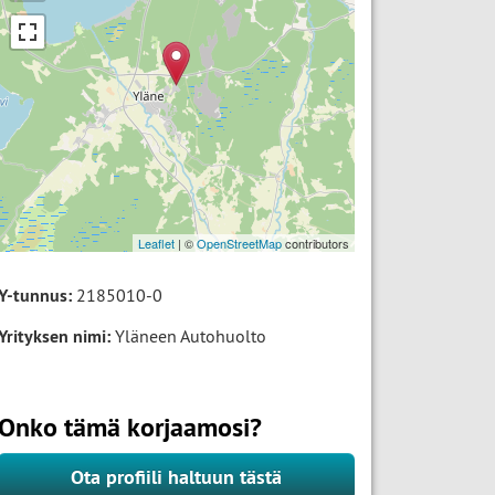
Leaflet
| ©
OpenStreetMap
contributors
Y-tunnus:
2185010-0
Yrityksen nimi:
Yläneen Autohuolto
Onko tämä korjaamosi?
Ota profiili haltuun tästä