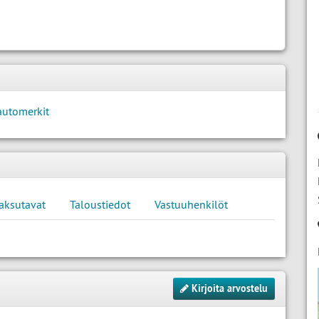
automerkit
aksutavat
Taloustiedot
Vastuuhenkilöt
Kirjoita arvostelu