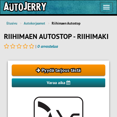
Toggl
Navig
Etusivu
Autokorjaamot
Riihimaen Autostop
RIIHIMAEN AUTOSTOP - RIIHIMAKI
|
0 arvostelua
Pyydä tarjous tästä
Varaa aika