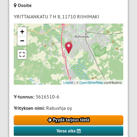
Osoite
YRITTAJANKATU 7 H 8
,
11710
RIIHIMAKI
+
−
Leaflet
| ©
OpenStreetMap
contributors
Y-tunnus:
3616510-6
Yrityksen nimi:
Rabushja oy
Pyydä tarjous tästä
Varaa aika