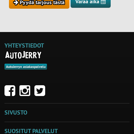
Varaa aika
Pyydä tarjous tästä
YHTEYSTIEDOT
AutoJerryn asiakaspalvelu
SIVUSTO
SUOSITUT PALVELUT