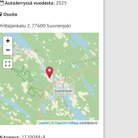
AutoJerryssä vuodesta:
2025
Osoite
Yrittäjänkatu 2
,
77600
Suonenjoki
+
−
Leaflet
| ©
OpenStreetMap
contributors
Y-tunnus:
2720088-9