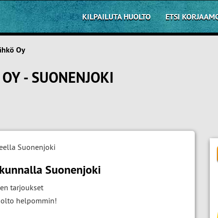
KILPAILUTA HUOLTO
ETSI KORJAAM
ähkö Oy
OY - SUONENJOKI
eella Suonenjoki
akunnalla Suonenjoki
en tarjoukset
huolto helpommin!