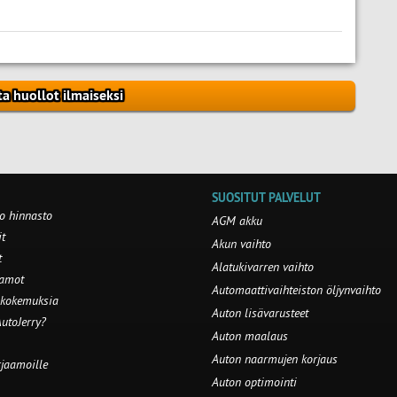
ta huollot ilmaiseksi
SUOSITUT PALVELUT
o hinnasto
AGM akku
t
Akun vaihto
t
Alatukivarren vaihto
aamot
Automaattivaihteiston öljynvaihto
 kokemuksia
Auton lisävarusteet
utoJerry?
Auton maalaus
Auton naarmujen korjaus
rjaamoille
Auton optimointi