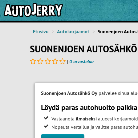
Etusivu
Autokorjaamot
Suonenjoen Autos
SUONENJOEN AUTOSÄHKÖ 
|
0 arvostelua
Suonenjoen Autosähkö Oy
palvelee sinua alu
Löydä paras autohuolto paikk
Vastaanota
ilmaiseksi
alueesi korjaamoid
Nopeuta vertailua ja valitse paras auto