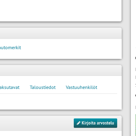
automerkit
aksutavat
Taloustiedot
Vastuuhenkilöt
Kirjoita arvostelu