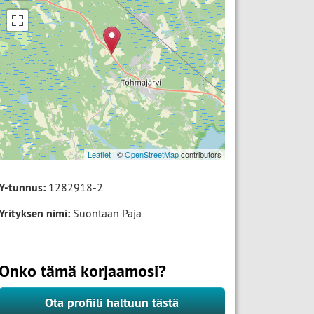
Leaflet
| ©
OpenStreetMap
contributors
Y-tunnus:
1282918-2
Yrityksen nimi:
Suontaan Paja
Onko tämä korjaamosi?
Ota profiili haltuun tästä