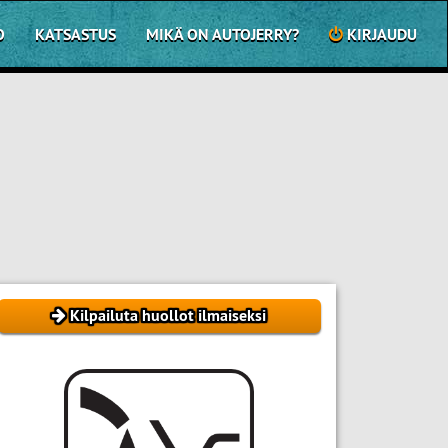
O
KATSASTUS
MIKÄ ON AUTOJERRY?
KIRJAUDU
Kilpailuta huollot ilmaiseksi