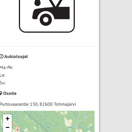
Aukioloajat
Ma-Pe:
La:
Su:
Osoite
Purtovaarantie 130
,
82600
Tohmajärvi
+
−