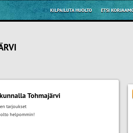
KILPAILUTA HUOLTO
ETSI KORJAAM
ÄRVI
kunnalla Tohmajärvi
en tarjoukset
huolto helpommin!