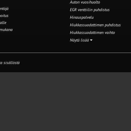
Auton vuosihuolto
ntöjä
EGR venttiilin puhdistus
oitus
Hinauspalvelu
alle
Hiukkassuodattimen puhdistus
 mukana
Hiukkassuodattimen vaihto
Näytä lisää
a sisällöstä