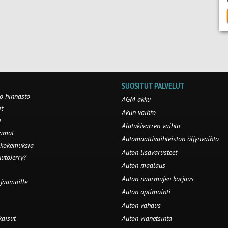
SUOSITUT PALVELUT
o hinnasto
AGM akku
t
Akun vaihto
t
Alatukivarren vaihto
aamot
Automaattivaihteiston öljynvaihto
 kokemuksia
Auton lisävarusteet
utoJerry?
Auton maalaus
Auton naarmujen korjaus
rjaamoille
Auton optimointi
Auton vahaus
kaisut
Auton vianetsintä