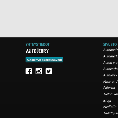
YHTEYSTIEDOT
SIVUSTO
Autohuolt
Automerki
AutoJerryn asiakaspalvelu
Auton via
Autokorj
AutoJerry
Mikä on A
Palvelut
Tietoa ko
Blogi
Medialle
Tilastojul