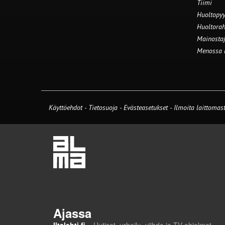
Tiimi
Huoltopyy
Huoltorah
Mainostaj
Menossa
Käyttöehdot
-
Tietosuoja
-
Evästeasetukset
-
Ilmoita laittomast