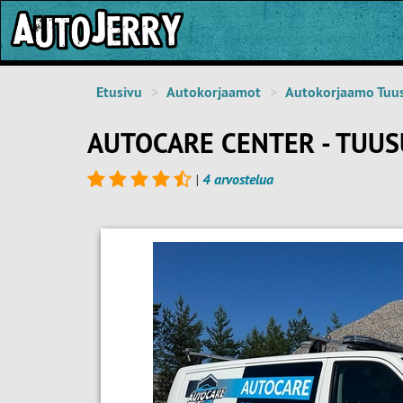
Etusivu
Autokorjaamot
Autokorjaamo Tuu
AUTOCARE CENTER - TUUS
|
4 arvostelua