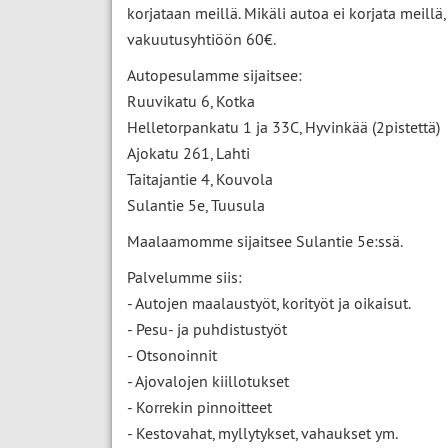
korjataan meillä. Mikäli autoa ei korjata meill
vakuutusyhtiöön 60€.
Autopesulamme sijaitsee:
Ruuvikatu 6, Kotka
Helletorpankatu 1 ja 33C, Hyvinkää (2pistettä)
Ajokatu 261, Lahti
Taitajantie 4, Kouvola
Sulantie 5e, Tuusula
Maalaamomme sijaitsee Sulantie 5e:ssä.
Palvelumme siis:
- Autojen maalaustyöt, korityöt ja oikaisut.
- Pesu- ja puhdistustyöt
- Otsonoinnit
- Ajovalojen kiillotukset
- Korrekin pinnoitteet
- Kestovahat, myllytykset, vahaukset ym.