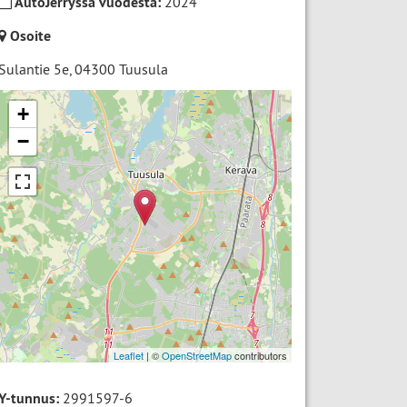
AutoJerryssä vuodesta:
2024
Osoite
Sulantie 5e
,
04300
Tuusula
+
−
Leaflet
| ©
OpenStreetMap
contributors
Y-tunnus:
2991597-6