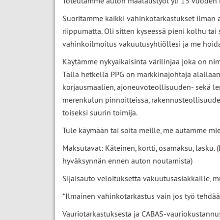
Toteutamme auton maalaustyöt yli 15 vuoden k
Suoritamme kaikki vahinkotarkastukset ilman a
riippumatta. Oli sitten kyseessä pieni kolhu tai
vahinkoilmoitus vakuutusyhtiöllesi ja me hoid
Käytämme nykyaikaisinta värilinjaa joka on ni
Tällä hetkellä PPG on markkinajohtaja alallaa
korjausmaalien, ajoneuvoteollisuuden- sekä le
merenkulun pinnoitteissa, rakennusteollisuud
toiseksi suurin toimija.
Tule käymään tai soita meille, me autamme mi
Maksutavat: Käteinen, kortti, osamaksu, lasku. 
hyväksynnän ennen auton noutamista)
Sijaisauto veloituksetta vakuutusasiakkaille, 
*Ilmainen vahinkotarkastus vain jos työ tehdää
Vauriotarkastuksesta ja CABAS-vauriokustannus