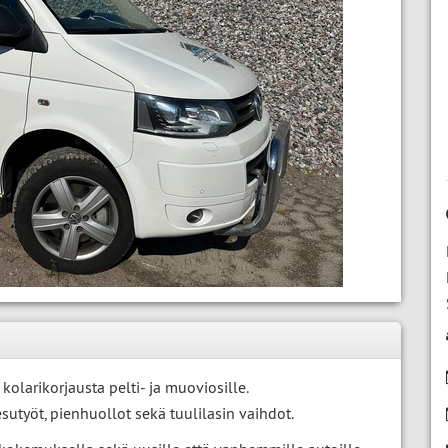
larikorjausta pelti- ja muoviosille.
sutyöt, pienhuollot sekä tuulilasin vaihdot.