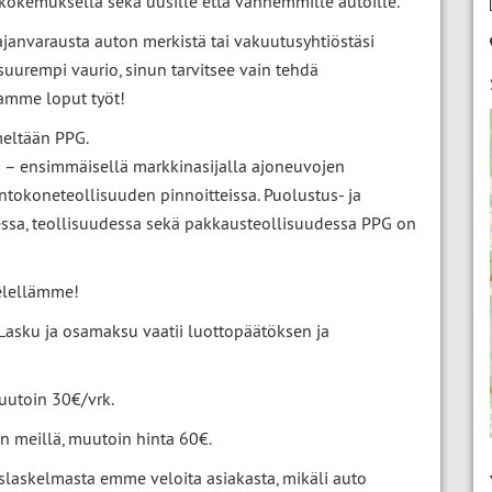
okemuksella sekä uusille että vanhemmille autoille.
janvarausta auton merkistä tai vakuutusyhtiöstäsi
 suurempi vaurio, sinun tarvitsee vain tehdä
amme loput työt!
meltään PPG.
n – ensimmäisellä markkinasijalla ajoneuvojen
ntokoneteollisuuden pinnoitteissa. Puolustus- ja
essa, teollisuudessa sekä pakkausteollisuudessa PPG on
elellämme!
(Lasku ja osamaksu vaatii luottopäätöksen ja
muutoin 30€/vrk.
n meillä, muutoin hinta 60€.
laskelmasta emme veloita asiakasta, mikäli auto