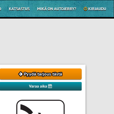
O
KATSASTUS
MIKÄ ON AUTOJERRY?
KIRJAUDU
Pyydä tarjous tästä
Varaa aika