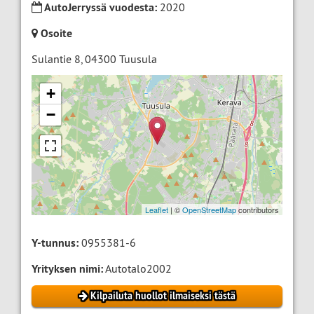
AutoJerryssä vuodesta:
2020
Osoite
Sulantie 8
,
04300
Tuusula
+
−
Leaflet
| ©
OpenStreetMap
contributors
Y-tunnus:
0955381-6
Yrityksen nimi:
Autotalo2002
Kilpailuta huollot ilmaiseksi tästä