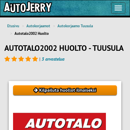
Toggl
Navig
Etusivu
Autokorjaamot
Autokorjaamo Tuusula
Autotalo2002 Huolto
AUTOTALO2002 HUOLTO - TUUSULA
|
3 arvostelua
Kilpailuta huollot ilmaiseksi