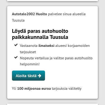
Autotalo2002 Huolto
palvelee sinua alueella
Tuusula
Löydä paras autohuolto
paikkakunnalla Tuusula
Vastaanota
ilmaiseksi
alueesi korjaamoiden
tarjoukset
Nopeuta vertailua ja valitse paras autohuolto
helpommin!
Aloita tästä
Yli
100 miljoonaa euroa
tarjouksia välitetty