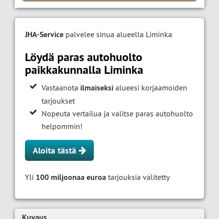
JHA-Service
palvelee sinua alueella Liminka
Löydä paras autohuolto
paikkakunnalla Liminka
Vastaanota
ilmaiseksi
alueesi korjaamoiden
tarjoukset
Nopeuta vertailua ja valitse paras autohuolto
helpommin!
Aloita tästä
Yli
100 miljoonaa euroa
tarjouksia välitetty
Kuvaus