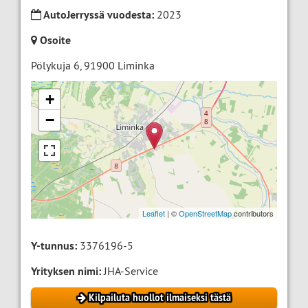
AutoJerryssä vuodesta:
2023
Osoite
Pölykuja 6
,
91900
Liminka
+
−
Leaflet
| ©
OpenStreetMap
contributors
Y-tunnus:
3376196-5
Yrityksen nimi:
JHA-Service
Kilpailuta huollot ilmaiseksi tästä