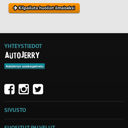
Kilpailuta huollot ilmaiseksi
YHTEYSTIEDOT
AutoJerryn asiakaspalvelu
SIVUSTO
SUOSITUT PALVELUT