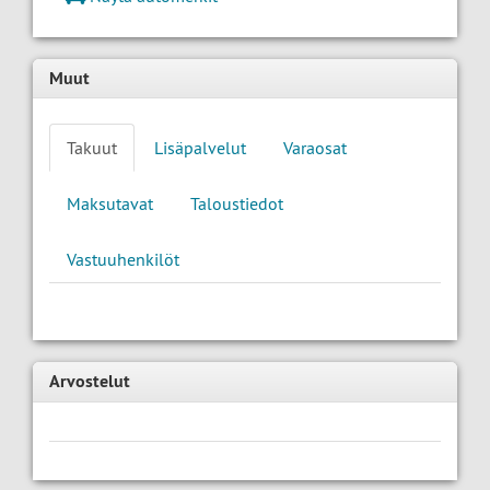
Muut
Takuut
Lisäpalvelut
Varaosat
Maksutavat
Taloustiedot
Vastuuhenkilöt
Arvostelut