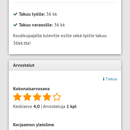
Takuu työlle:
36 kk
Takuu varaosille:
36 kk
Koukkupajalta tuleville osille sekä työlle takuu
36kk:tta!
Arvostelut
Tietoa
Kokonaisarvosana
Keskiarvo
4,0
| Arvosteluja
1
kpl
Korjaamon yleisilme