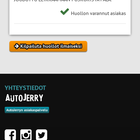
Huollon varannut asiakas
Kilpailuta huollot ilmaiseksi
YHTEYSTIEDOT
AutoJerryn asiakaspalvelu