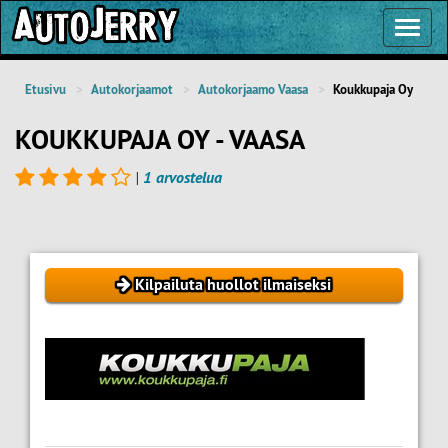
Toggl
Navig
Etusivu
Autokorjaamot
Autokorjaamo Vaasa
Koukkupaja Oy
KOUKKUPAJA OY - VAASA
|
1 arvostelua
Kilpailuta huollot ilmaiseksi