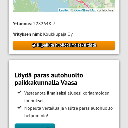
Leaflet
| ©
OpenStreetMap
contributors
Y-tunnus:
2282648-7
Yrityksen nimi:
Koukkupaja Oy
Kilpailuta huollot ilmaiseksi tästä
Löydä paras autohuolto
paikkakunnalla Vaasa
Vastaanota
ilmaiseksi
alueesi korjaamoiden
tarjoukset
Nopeuta vertailua ja valitse paras autohuolto
helpommin!