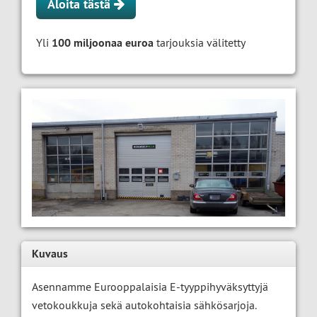
Aloita tästä
Yli
100 miljoonaa euroa
tarjouksia välitetty
Kuvaus
Asennamme Eurooppalaisia E-tyyppihyväksyttyjä
vetokoukkuja sekä autokohtaisia sähkösarjoja.