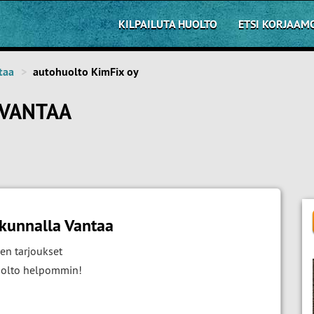
KILPAILUTA HUOLTO
ETSI KORJAAM
taa
autohuolto KimFix oy
 VANTAA
kunnalla Vantaa
en tarjoukset
huolto helpommin!