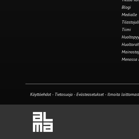
Blogi
Medialle
Tilastojul
Tiimi
Huoltopyy
Huoltorah
Mainostaj
Menossa
Käyttöehdot
-
Tietosuoja
-
Evästeasetukset
-
Ilmoita laittomast