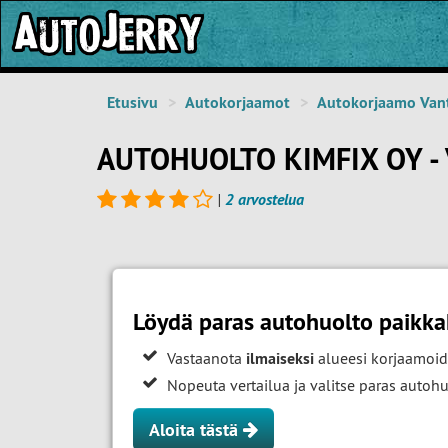
Etusivu
Autokorjaamot
Autokorjaamo Van
AUTOHUOLTO KIMFIX OY -
|
2 arvostelua
Löydä paras autohuolto paikka
Vastaanota
ilmaiseksi
alueesi korjaamoid
Nopeuta vertailua ja valitse paras auto
Aloita tästä