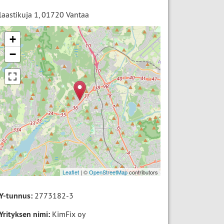
laastikuja 1
,
01720
Vantaa
+
−
Leaflet
| ©
OpenStreetMap
contributors
Y-tunnus:
2773182-3
Yrityksen nimi:
KimFix oy