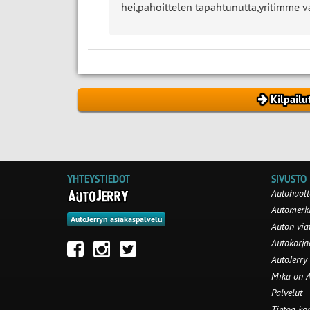
hei,pahoittelen tapahtunutta,yritimme vas
Kilpailu
YHTEYSTIEDOT
SIVUSTO
Autohuolt
Automerki
AutoJerryn asiakaspalvelu
Auton via
Autokorj
AutoJerry
Mikä on A
Palvelut
Tietoa ko