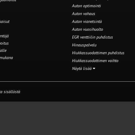
Auton optimointi
Auton vahaus
kaisut
Auton vianetsintä
Auton vuosihuolto
ntöjä
EGR venttiilin puhdistus
oitus
Hinauspalvelu
alle
Hiukkassuodattimen puhdistus
 mukana
Hiukkassuodattimen vaihto
Näytä lisää
a sisällöstä