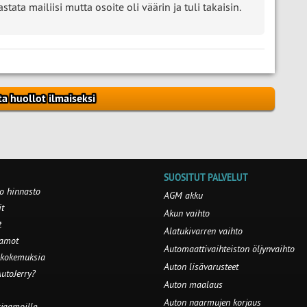
tata mailiisi mutta osoite oli väärin ja tuli takaisin.
ta huollot ilmaiseksi
SUOSITUT PALVELUT
o hinnasto
AGM akku
t
Akun vaihto
t
Alatukivarren vaihto
aamot
Automaattivaihteiston öljynvaihto
 kokemuksia
Auton lisävarusteet
utoJerry?
Auton maalaus
Auton naarmujen korjaus
rjaamoille