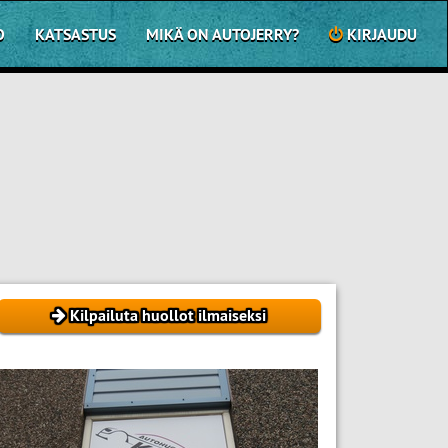
O
KATSASTUS
MIKÄ ON AUTOJERRY?
KIRJAUDU
Kilpailuta huollot ilmaiseksi