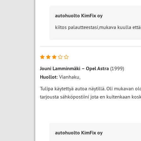
autohuolto KimFix oy
kiitos palautteestasi,mukava kuulla että 
Jouni Lamminmäki
–
Opel Astra
(1999)
Huollot
: Vianhaku,
Tulipa käytettyä autoa näytillä. Oli mukavan olo
tarjousta sähköpostiini jota en kuitenkaan kos
autohuolto KimFix oy