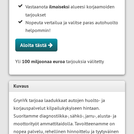
Vastaanota
ilmaiseksi
alueesi korjaamoiden
tarjoukset
Nopeuta vertailua ja valitse paras autohuolto
helpommin!
Aloita tästä
Yli
100 miljoonaa euroa
tarjouksia välitetty
Kuvaus
GrynVk tarjoaa laadukkaat autojen huolto- ja
korjauspalvelut kilpailukykyiseen hintaan.
Suoritamme diagnostiikka-, sähkö-, jarru-, alusta- ja
moottorityöt ammattitaidolla. Tavoitteenamme on
nopea palvelu, rehellinen hinnoittelu ja tyytyväinen