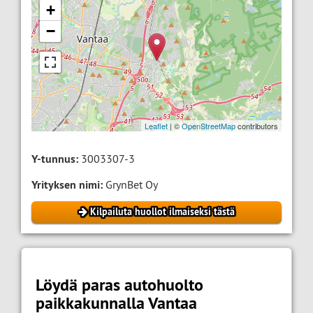
+
−
Leaflet
| ©
OpenStreetMap
contributors
Y-tunnus:
3003307-3
Yrityksen nimi:
GrynBet Oy
Kilpailuta huollot ilmaiseksi tästä
Löydä paras autohuolto
paikkakunnalla Vantaa