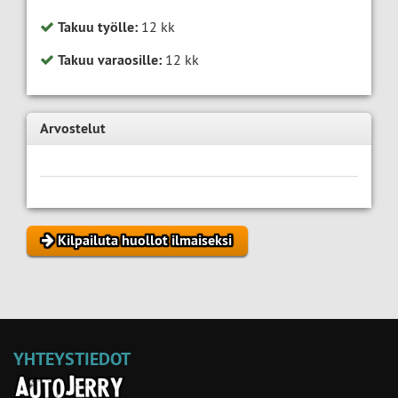
Takuu työlle:
12 kk
Takuu varaosille:
12 kk
Arvostelut
Kilpailuta huollot ilmaiseksi
YHTEYSTIEDOT