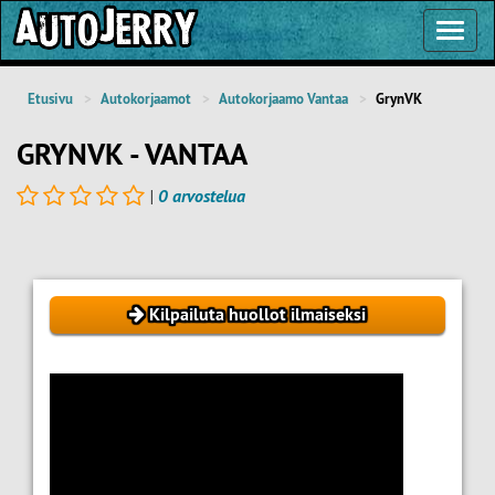
Toggl
Navig
Etusivu
Autokorjaamot
Autokorjaamo Vantaa
GrynVK
GRYNVK - VANTAA
|
0 arvostelua
Kilpailuta huollot ilmaiseksi