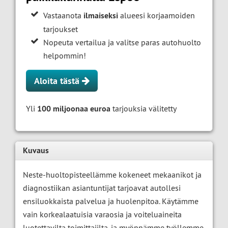
Vastaanota
ilmaiseksi
alueesi korjaamoiden
tarjoukset
Nopeuta vertailua ja valitse paras autohuolto
helpommin!
Aloita tästä
Yli
100 miljoonaa euroa
tarjouksia välitetty
Kuvaus
Neste-huoltopisteellämme kokeneet mekaanikot ja
diagnostiikan asiantuntijat tarjoavat autollesi
ensiluokkaista palvelua ja huolenpitoa. Käytämme
vain korkealaatuisia varaosia ja voiteluaineita
luotettavilta toimittajilta, ja myönnämme työllemme