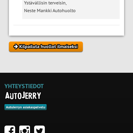
Ystävällisin terveisin,
Neste Mankki Autohuolto
Kilpailuta huollot ilmaiseksi
YHTEYSTIEDOT
AutoJerryn asiakaspalvelu