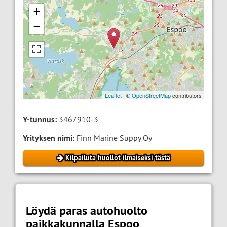
+
−
Leaflet
| ©
OpenStreetMap
contributors
Y-tunnus:
3467910-3
Yrityksen nimi:
Finn Marine Suppy Oy
Kilpailuta huollot ilmaiseksi tästä
Löydä paras autohuolto
paikkakunnalla Espoo