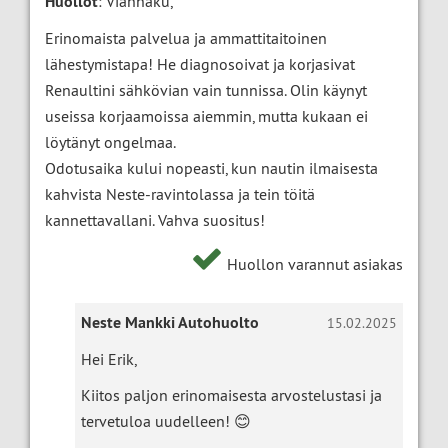
Huollot
: Vianhaku,
Erinomaista palvelua ja ammattitaitoinen
lähestymistapa! He diagnosoivat ja korjasivat
Renaultini sähkövian vain tunnissa. Olin käynyt
useissa korjaamoissa aiemmin, mutta kukaan ei
löytänyt ongelmaa.
Odotusaika kului nopeasti, kun nautin ilmaisesta
kahvista Neste-ravintolassa ja tein töitä
kannettavallani. Vahva suositus!
Huollon varannut asiakas
Neste Mankki Autohuolto
15.02.2025
Hei Erik,
Kiitos paljon erinomaisesta arvostelustasi ja
tervetuloa uudelleen! 😊