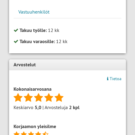
Vastuuhenkilöt
Takuu työlle:
12 kk
Takuu varaosille:
12 kk
Arvostelut
Tietoa
Kokonaisarvosana
Keskiarvo
5,0
| Arvosteluja
2
kpl
Korjaamon yleisilme