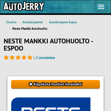
Toggl
Navig
Etusivu
Autokorjaamot
Autokorjaamo Espoo
Neste Mankki Autohuolto
NESTE MANKKI AUTOHUOLTO -
ESPOO
|
2 arvostelua
Kilpailuta huollot ilmaiseksi