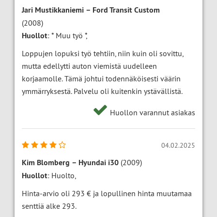
Jari Mustikkaniemi
–
Ford Transit Custom
(2008)
Huollot
: * Muu työ *,
Loppujen lopuksi työ tehtiin, niin kuin oli sovittu,
mutta edellytti auton viemistä uudelleen
korjaamolle. Tämä johtui todennäköisesti väärin
ymmärryksestä. Palvelu oli kuitenkin ystävällistä.
Huollon varannut asiakas
04.02.2025
Kim Blomberg
–
Hyundai i30
(2009)
Huollot
: Huolto,
Hinta-arvio oli 293 € ja lopullinen hinta muutamaa
senttiä alke 293.