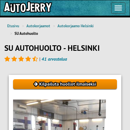
Toggl
Navig
Etusivu
Autokorjaamot
Autokorjaamo Helsinki
SU Autohuolto
SU AUTOHUOLTO - HELSINKI
|
41 arvostelua
Kilpailuta huollot ilmaiseksi