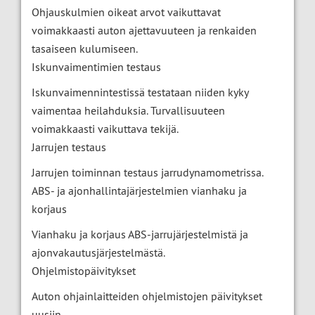
Ohjauskulmien oikeat arvot vaikuttavat
voimakkaasti auton ajettavuuteen ja renkaiden
tasaiseen kulumiseen.
Iskunvaimentimien testaus
Iskunvaimennintestissä testataan niiden kyky
vaimentaa heilahduksia. Turvallisuuteen
voimakkaasti vaikuttava tekijä.
Jarrujen testaus
Jarrujen toiminnan testaus jarrudynamometrissa.
ABS- ja ajonhallintajärjestelmien vianhaku ja
korjaus
Vianhaku ja korjaus ABS-jarrujärjestelmistä ja
ajonvakautusjärjestelmästä.
Ohjelmistopäivitykset
Auton ohjainlaitteiden ohjelmistojen päivitykset
uusiin.