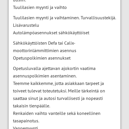
Tuulilasien myynti ja vaihto
Tuulilasien myynti ja vaihtaminen. Turvallisuustekijä.
Lisävarustelu
Autolämpöasennukset sähkökäyttöiset
Sähkökäyttöisten Defa tai Calix-
moottorinlämmittimien asennus
Opetuspolkimien asennukset
Opetusluvalla ajettavan ajokortin vaatima
asennuspolkimien asentaminen.
Teemme kaikkemme, jotta asiakkaan tarpeet ja
toiveet tulevat toteutetuksi. Meille tärkeintä on
saattaa sinut ja autosi turvallisesti ja nopeasti
takaisin tienpäälle.
Renkaiden vaihto vanteille sekä koneellinen
tasapainotus.
Vannemyynti