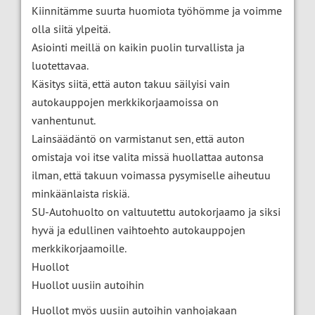
Kiinnitämme suurta huomiota työhömme ja voimme
olla siitä ylpeitä.
Asiointi meillä on kaikin puolin turvallista ja
luotettavaa.
Käsitys siitä, että auton takuu säilyisi vain
autokauppojen merkkikorjaamoissa on
vanhentunut.
Lainsäädäntö on varmistanut sen, että auton
omistaja voi itse valita missä huollattaa autonsa
ilman, että takuun voimassa pysymiselle aiheutuu
minkäänlaista riskiä.
SU-Autohuolto on valtuutettu autokorjaamo ja siksi
hyvä ja edullinen vaihtoehto autokauppojen
merkkikorjaamoille.
Huollot
Huollot uusiin autoihin
Huollot myös uusiin autoihin vanhojakaan