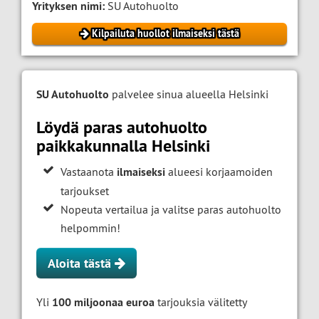
Yrityksen nimi:
SU Autohuolto
Kilpailuta huollot ilmaiseksi tästä
SU Autohuolto
palvelee sinua alueella Helsinki
Löydä paras autohuolto
paikkakunnalla Helsinki
Vastaanota
ilmaiseksi
alueesi korjaamoiden
tarjoukset
Nopeuta vertailua ja valitse paras autohuolto
helpommin!
Aloita tästä
Yli
100 miljoonaa euroa
tarjouksia välitetty