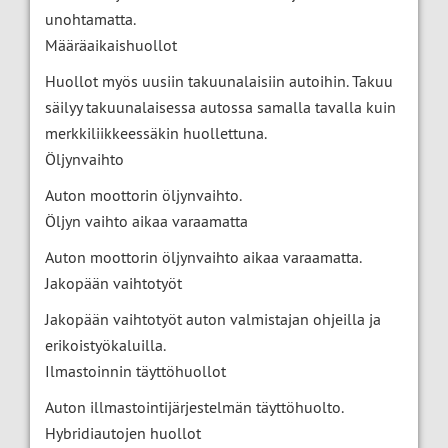
unohtamatta.
Määräaikaishuollot
Huollot myös uusiin takuunalaisiin autoihin. Takuu
säilyy takuunalaisessa autossa samalla tavalla kuin
merkkiliikkeessäkin huollettuna.
Öljynvaihto
Auton moottorin öljynvaihto.
Öljyn vaihto aikaa varaamatta
Auton moottorin öljynvaihto aikaa varaamatta.
Jakopään vaihtotyöt
Jakopään vaihtotyöt auton valmistajan ohjeilla ja
erikoistyökaluilla.
Ilmastoinnin täyttöhuollot
Auton illmastointijärjestelmän täyttöhuolto.
Hybridiautojen huollot