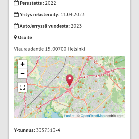
Perustettu:
2022
Yritys rekisteröity:
11.04.2023
AutoJerryssä vuodesta:
2023
Osoite
Vlauraudantie 15
,
00700
Helsinki
+
−
Leaflet
| ©
OpenStreetMap
contributors
Y-tunnus:
3357513-4